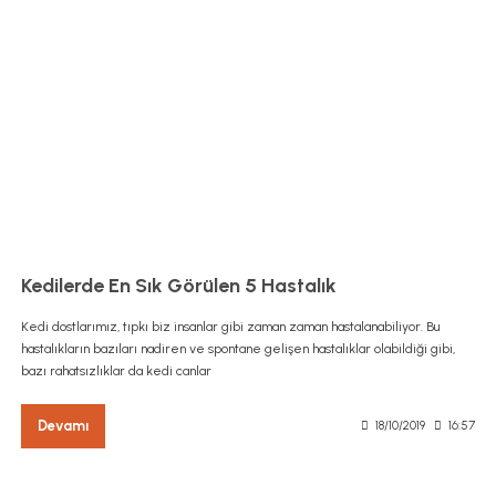
Kedilerde En Sık Görülen 5 Hastalık
Kedi dostlarımız, tıpkı biz insanlar gibi zaman zaman hastalanabiliyor. Bu
hastalıkların bazıları nadiren ve spontane gelişen hastalıklar olabildiği gibi,
bazı rahatsızlıklar da kedi canlar
Devamı
18/10/2019
16:57