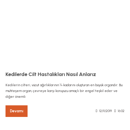
Kedilerde Cilt Hastalıkları Nasıl Anlarız
Kedilerin cilteri, vücut ağırlıklarının ¼ kadarını oluşturan en büyük organdır. Bu
muhteşem organ, çevreye karşı koruyucu amaçlı bir engel teşkil eder ve
diğer önemli
Devamı
12/11/2019
16:02