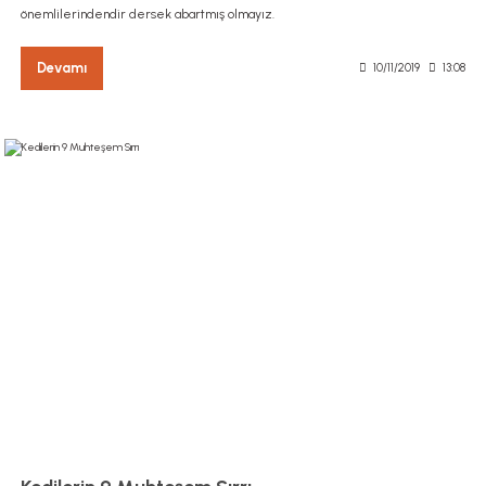
önemlilerindendir dersek abartmış olmayız.
Devamı
10/11/2019
13:08