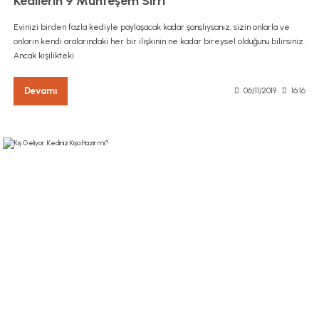
Kedilerin 9 Muhteşem Sırrı
Evinizi birden fazla kediyle paylaşacak kadar şanslıysanız, sizin onlarla ve
onların kendi aralarındaki her bir ilişkinin ne kadar bireysel olduğunu bilirsiniz.
Ancak kişilikteki
Devamı
06/11/2019
16:16