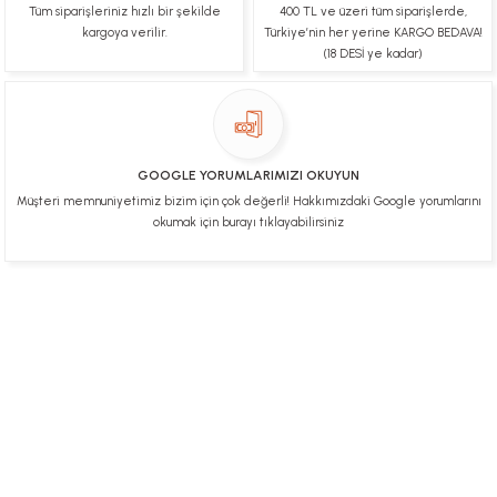
Tüm siparişleriniz hızlı bir şekilde
400 TL ve üzeri tüm siparişlerde,
kargoya verilir.
Türkiye’nin her yerine KARGO BEDAVA!
(18 DESİ ye kadar)
GOOGLE YORUMLARIMIZI OKUYUN
Müşteri memnuniyetimiz bizim için çok değerli! Hakkımızdaki Google yorumlarını
okumak için burayı tıklayabilirsiniz
Üye Ol
İletişim
İade & İptal Koşulları
Kişisel Veriler Politikası
Hakkımızda
Mesafeli Satış Sözleşmesi
Gizlilik ve Güvenlik
0312 394 0 443
Bizi Takip Edin