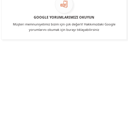
GOOGLE YORUMLARIMIZI OKUYUN
Müşteri memnuniyetimiz bizim için çok değerli! Hakkımızdaki Google
yorumlarını okumak için burayı tıklayabilirsiniz
Üye Ol
İletişim
İade & İptal Koşulları
Kişisel Veriler Politikası
Hakkımızda
Mesafeli Satış Sözleşmesi
Gizlilik ve Güvenlik
0312 394 0 443
Bizi Takip Edin
Instagram
Facebook