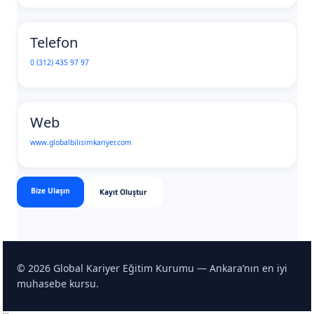
Telefon
0 (312) 435 97 97
Web
www.globalbilisimkariyer.com
Bize Ulaşın
Kayıt Oluştur
©
2026
Global Kariyer Eğitim Kurumu — Ankara’nın en iyi
muhasebe kursu.