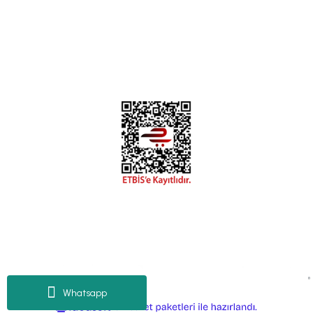
Bizi Takip Edin
Instagram
Facebook
Copyright 2018 miyavv.com BFS A.Ş Kuruluşudur
Tüm Kredi Kartı Bilgileriniz 256bit SSL Sertifikası ile korunmaktadır.
Whatsapp
ideasoft
ile
e-