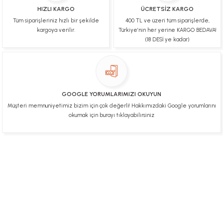
HIZLI KARGO
ÜCRETSİZ KARGO
Tüm siparişleriniz hızlı bir şekilde
400 TL ve üzeri tüm siparişlerde,
kargoya verilir.
Türkiye’nin her yerine KARGO BEDAVA!
(18 DESİ ye kadar)
GOOGLE YORUMLARIMIZI OKUYUN
Müşteri memnuniyetimiz bizim için çok değerli! Hakkımızdaki Google yorumlarını
okumak için burayı tıklayabilirsiniz
Üye Ol
İletişim
İade & İptal Koşulları
Kişisel Veriler Politikası
Hakkımızda
Mesafeli Satış Sözleşmesi
Gizlilik ve Güvenlik
0312 394 0 443