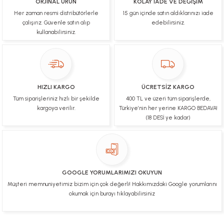
ORJİNAL ÜRÜN
KOLAY İADE VE DEĞİŞİM
Her zaman resmi distribütörlerle
15 gün içinde satın aldıklarınızı iade
Çok hızlı bir şekilde tarafıma gönderildi Ürün
paketleme çok güzeldi Hediye için de Ayriyeten
çalışırız. Güvenle satın alıp
edebilirsiniz.
Teşekkür ederim fiyatta gayet uygun
kullanabilirsiniz.
Ulviye tosun | 08/02/2025
Orijinal ürün gönderdiğine inandığım bir firma ve
kargoları ile yakından ilgileniyorlar.
HIZLI KARGO
ÜCRETSİZ KARGO
B... A... | 07/02/2025
Tüm siparişleriniz hızlı bir şekilde
400 TL ve üzeri tüm siparişlerde,
kargoya verilir.
Türkiye’nin her yerine KARGO BEDAVA!
Ürünüm sorunsuz bir hasarsız bir şekilde elime
(18 DESİ ye kadar)
ulaştı teşekkürler
U... t... | 04/02/2025
Mükemmel
GOOGLE YORUMLARIMIZI OKUYUN
Hafize Eldemir | 24/01/2025
Müşteri memnuniyetimiz bizim için çok değerli! Hakkımızdaki Google yorumlarını
okumak için burayı tıklayabilirsiniz
Mükemmel
H... B... | 24/01/2025