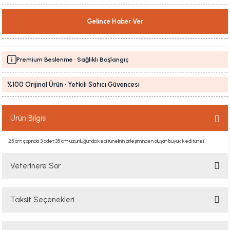
Gelince Haber Ver
Premium Beslenme · Sağlıklı Başlangıç
%100 Orijinal Ürün · Yetkili Satıcı Güvencesi
Ürün Bilgisi
25 cm çapında 3 adet 35 cm uzunluğunda kedi tünelinin birleşiminden oluşan büyük kedi tüneli..
Veterinere Sor
Kedimi nasılsın sakinlestirebilirim
Taksit Seçenekleri
B... K... | 11/08/2024
Kedinizle konuşmak kesinlikle en iyi yöntemdir. Uzun uzun kediniz ile muhabbet edin.