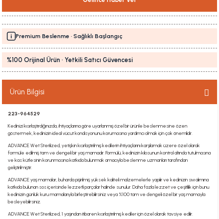
Premium Beslenme · Sağlıklı Başlangıç
%100 Orijinal Ürün · Yetkili Satıcı Güvencesi
Ürün Bilgisi
223-964529
Kedinizi kısırlaştırdığınızda, ihtiyaçlarına göre uyarlanmış özel bir ürünle beslenmesine özen
göstermek, kedinizin ideal vücut kondisyonunu korumasına yardımcı olmak için çok önemlidir.
ADVANCE Wet Sterilized, yetişkin kısırlaştırılmış kedilerin ihtiyaçlarını karşılamak üzere özel olarak
formüle edilmiş tam ve dengeli bir yaş mamadır. Formülü, kedinizin kilosunun kontrol altında tutulmasına
ve kas kütlesinin korunmasına katkıda bulunmak amacıyla beslenme uzmanları tarafından
geliştirilmiştir.
ADVANCE yaş mamalar, buharda pişirilmiş yüksek kaliteli malzemelerle yapılır ve kedinizin sıvı alımına
katkıda bulunan sos içerisinde lezzetli parçalar halinde sunulur. Daha fazla lezzet ve çeşitlilik için bunu
kedinizin günlük kuru mamalarıyla birleştirebilirsiniz veya %100 tam ve dengeli özel bir yaş mamayla
besleyebilirsiniz.
ADVANCE Wet Sterilized, 1 yaşından itibaren kısırlaştırılmış kediler için özel olarak tavsiye edilir.