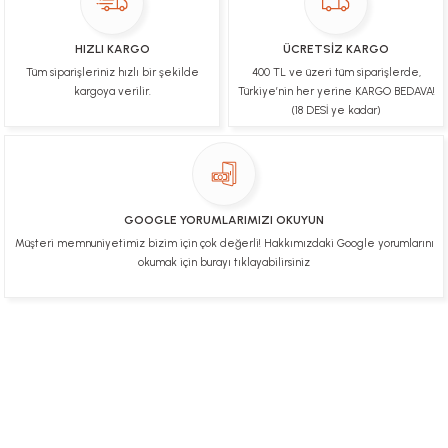
Orijinal ürün gönderdiğine inandığım bir firma ve
kargoları ile yakından ilgileniyorlar.
HIZLI KARGO
ÜCRETSİZ KARGO
B... A... | 07/02/2025
Tüm siparişleriniz hızlı bir şekilde
400 TL ve üzeri tüm siparişlerde,
kargoya verilir.
Türkiye’nin her yerine KARGO BEDAVA!
Ürünüm sorunsuz bir hasarsız bir şekilde elime
(18 DESİ ye kadar)
ulaştı teşekkürler
U... t... | 04/02/2025
Mükemmel
GOOGLE YORUMLARIMIZI OKUYUN
Hafize Eldemir | 24/01/2025
Müşteri memnuniyetimiz bizim için çok değerli! Hakkımızdaki Google yorumlarını
okumak için burayı tıklayabilirsiniz
Mükemmel
H... B... | 24/01/2025
Üye Ol
İletişim
İade & İptal Koşulları
Kişisel Veriler Politikası
Deneyimini Paylaş
Diğer yorumları göster
Hakkımızda
Mesafeli Satış Sözleşmesi
Gizlilik ve Güvenlik