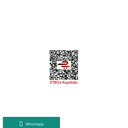
0312 394 0 443
Bizi Takip Edin
Instagram
Facebook
Copyright 2018 miyavv.com BFS A.Ş Kuruluşudur
Tüm Kredi Kartı Bilgileriniz 256bit SSL Sertifikası ile korunmaktadır.
Whatsapp