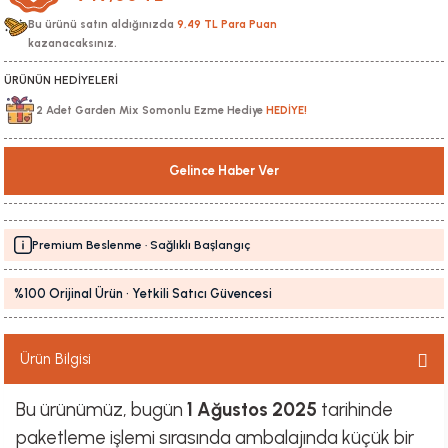
Bu ürünü satın aldığınızda
9,49 TL Para Puan
kazanacaksınız.
ÜRÜNÜN HEDİYELERİ
2 Adet Garden Mix Somonlu Ezme Hediye
HEDİYE!
Gelince Haber Ver
Premium Beslenme · Sağlıklı Başlangıç
%100 Orijinal Ürün · Yetkili Satıcı Güvencesi
Ürün Bilgisi
Bu ürünümüz, bugün
1 Ağustos 2025
tarihinde
paketleme işlemi sırasında ambalajında küçük bir