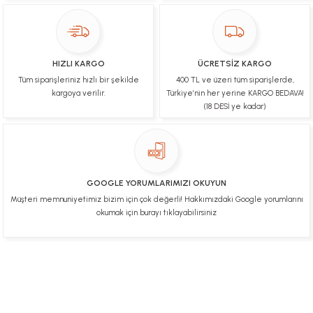
paketleme çok güzeldi Hediye için de Ayriyeten
Teşekkür ederim fiyatta gayet uygun
Ulviye tosun | 08/02/2025
HIZLI KARGO
ÜCRETSİZ KARGO
Orijinal ürün gönderdiğine inandığım bir firma ve
Tüm siparişleriniz hızlı bir şekilde
400 TL ve üzeri tüm siparişlerde,
kargoları ile yakından ilgileniyorlar.
kargoya verilir.
Türkiye’nin her yerine KARGO BEDAVA!
B... A... | 07/02/2025
(18 DESİ ye kadar)
Ürünüm sorunsuz bir hasarsız bir şekilde elime
ulaştı teşekkürler
U... t... | 04/02/2025
GOOGLE YORUMLARIMIZI OKUYUN
Müşteri memnuniyetimiz bizim için çok değerli! Hakkımızdaki Google yorumlarını
Mükemmel
okumak için burayı tıklayabilirsiniz
Hafize Eldemir | 24/01/2025
Mükemmel
H... B... | 24/01/2025
Üye Ol
İletişim
İade & İptal Koşulları
Kişisel Veriler Politikası
Hakkımızda
Mesafeli Satış Sözleşmesi
Gizlilik ve Güvenlik