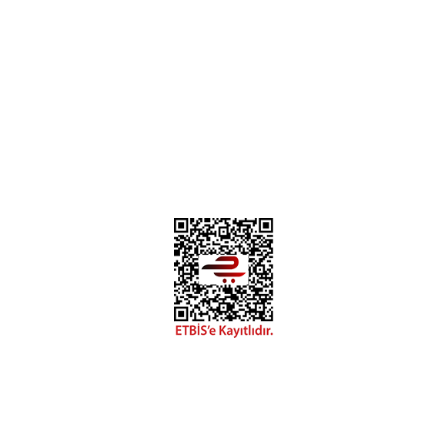
Deneyimini Paylaş
Diğer yorumları göster
0312 394 0 443
Bizi Takip Edin
Instagram
Facebook
Copyright 2018 miyavv.com BFS A.Ş Kuruluşudur
Tüm Kredi Kartı Bilgileriniz 256bit SSL Sertifikası ile korunmaktadır.