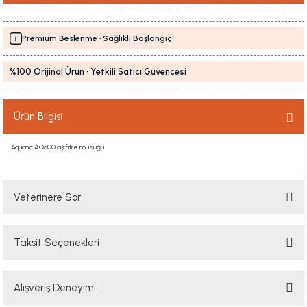
Premium Beslenme · Sağlıklı Başlangıç
%100 Orijinal Ürün · Yetkili Satıcı Güvencesi
Ürün Bilgisi
Aquanic AQ500 dış filtre musluğu
Veterinere Sor
Taksit Seçenekleri
Sorularınızı buradan sorabilirsiniz. Veteriner ekibimiz en kısa sürede
sorunuzu yanıtlayacaktır
Alışveriş Deneyimi
Soru Sor