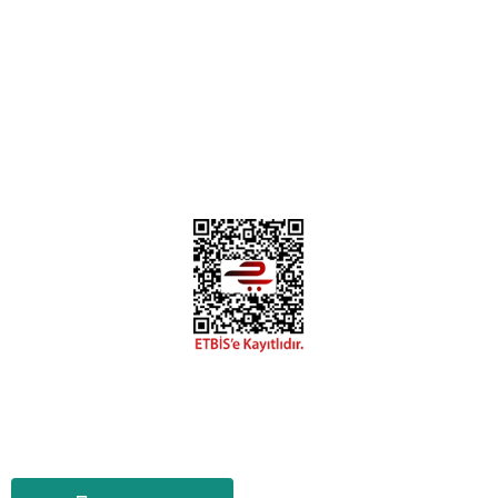
0312 394 0 443
Bizi Takip Edin
Instagram
Facebook
Copyright 2018 miyavv.com BFS A.Ş Kuruluşudur
Tüm Kredi Kartı Bilgileriniz 256bit SSL Sertifikası ile korunmaktadır.