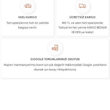
Teşekkür ederim fiyatta gayet uygun
Ulviye tosun | 08/02/2025
HIZLI KARGO
ÜCRETSİZ KARGO
Orijinal ürün gönderdiğine inandığım bir firma ve
Tüm siparişleriniz hızlı bir şekilde
400 TL ve üzeri tüm siparişlerde,
kargoları ile yakından ilgileniyorlar.
kargoya verilir.
Türkiye’nin her yerine KARGO BEDAVA!
B... A... | 07/02/2025
(18 DESİ ye kadar)
Ürünüm sorunsuz bir hasarsız bir şekilde elime
ulaştı teşekkürler
U... t... | 04/02/2025
GOOGLE YORUMLARIMIZI OKUYUN
Müşteri memnuniyetimiz bizim için çok değerli! Hakkımızdaki Google yorumlarını
Mükemmel
okumak için burayı tıklayabilirsiniz
Hafize Eldemir | 24/01/2025
Mükemmel
H... B... | 24/01/2025
Üye Ol
İletişim
İade & İptal Koşulları
Kişisel Veriler Politikası
Hakkımızda
Mesafeli Satış Sözleşmesi
Gizlilik ve Güvenlik
Deneyimini Paylaş
Diğer yorumları göster