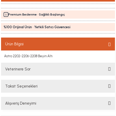
Premium Beslenme · Sağlıklı Başlangıç
%100 Orijinal Ürün · Yetkili Satıcı Güvencesi
Ürün Bilgisi
Astro 2202-2206-2208 Beyin Altı
Veterinere Sor
Taksit Seçenekleri
Sorularınızı buradan sorabilirsiniz. Veteriner ekibimiz en kısa sürede
sorunuzu yanıtlayacaktır
Alışveriş Deneyimi
Soru Sor
Hızlı davranış , taze mama teşekkür ediyorum