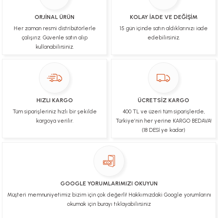
İşlerinde başarılılar, çok memnunum. Kaliteli orijinal
ürünler
ORJİNAL ÜRÜN
KOLAY İADE VE DEĞİŞİM
Her zaman resmi distribütörlerle
15 gün içinde satın aldıklarınızı iade
B... N... | 19/03/2025
çalışırız. Güvenle satın alıp
edebilirsiniz.
kullanabilirsiniz.
Çok hızlı bir şekilde tarafıma gönderildi Ürün
paketleme çok güzeldi Hediye için de Ayriyeten
Teşekkür ederim fiyatta gayet uygun
Ulviye tosun | 08/02/2025
HIZLI KARGO
ÜCRETSİZ KARGO
Orijinal ürün gönderdiğine inandığım bir firma ve
Tüm siparişleriniz hızlı bir şekilde
400 TL ve üzeri tüm siparişlerde,
kargoları ile yakından ilgileniyorlar.
kargoya verilir.
Türkiye’nin her yerine KARGO BEDAVA!
B... A... | 07/02/2025
(18 DESİ ye kadar)
Ürünüm sorunsuz bir hasarsız bir şekilde elime
ulaştı teşekkürler
U... t... | 04/02/2025
GOOGLE YORUMLARIMIZI OKUYUN
Müşteri memnuniyetimiz bizim için çok değerli! Hakkımızdaki Google yorumlarını
Mükemmel
okumak için burayı tıklayabilirsiniz
Hafize Eldemir | 24/01/2025