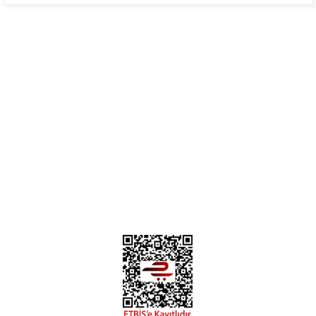
Mükemmel
H... B... | 24/01/2025
Üye Ol
İletişim
İade & İptal Koşulları
Kişisel Veriler Politikası
Hakkımızda
Mesafeli Satış Sözleşmesi
Gizlilik ve Güvenlik
Deneyimini Paylaş
Diğer yorumları göster
0312 394 0 443
Bizi Takip Edin
Instagram
Facebook