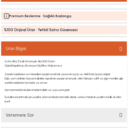
Premium Beslenme · Sağlıklı Başlangıç
%100 Orijinal Ürün · Yetkili Satıcı Güvencesi
Ürün Bilgisi
Astro Ultra Zeolit Amonyak Alıcı 400 Gram
Orjinal Kapalı Kutu Akvaryum Dış Filtre Malzemesi
Zararlı maddeleri ve minaralleri ayrıştırma olmak üzere iki eşsiz ve sihirli fonksiyona sahiptir.
Dışkı, yem artıkları, hayvan kalıntıları, topraktan ayrışan amonyak, nitirit, hidrojen sülfit ve ağır metaller gibi
zehirli maddeleri temizler ve emer.
Aynı zamanda kokuları ortadan kaldırır ve suyu yumuşatır.
Su kalitesini artırmak için çeşitli iz elementlerini otomatik olarak serbest bırakan çeşitli metalik oksitler
içerir.
Veterinere Sor