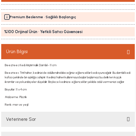
Premium Beslenme · Sağlıklı Başlangıç
%100 Orijinal Ürün · Yetkili Satıcı Güvencesi
Ürün Bilgisi
Beeztees Kedi Atıştırmalık Dambıl - 11 cm
Beeztees Triti halter, kedinizi de ödüllendirebileceğiniz eğlenceli bir kedi oyuncağıdır. Bu dambıl kedi
kafası şeklinde bir açıklığa sahiptir. Kediniz halteri kullanmaya başlar başlamaz bu delikten küçük
ikramlar veya kurabiyeler düşebilir. Böylece kedinize eğlenceli bir şekilde ödül vermenizi sağlar.
Boyutlar: 11 x 4 cm
Malzeme: Plastik
Renk: mor ve yeşil
Veterinere Sor