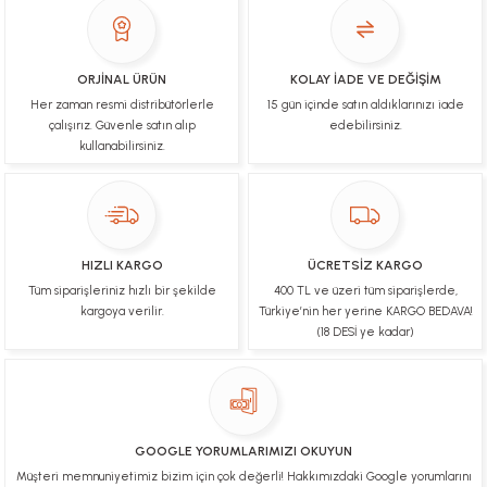
İşlerinde başarılılar, çok memnunum. Kaliteli orijinal
ürünler
B... N... | 19/03/2025
ORJİNAL ÜRÜN
KOLAY İADE VE DEĞİŞİM
Her zaman resmi distribütörlerle
15 gün içinde satın aldıklarınızı iade
Çok hızlı bir şekilde tarafıma gönderildi Ürün
paketleme çok güzeldi Hediye için de Ayriyeten
çalışırız. Güvenle satın alıp
edebilirsiniz.
Teşekkür ederim fiyatta gayet uygun
kullanabilirsiniz.
Ulviye tosun | 08/02/2025
Orijinal ürün gönderdiğine inandığım bir firma ve
kargoları ile yakından ilgileniyorlar.
HIZLI KARGO
ÜCRETSİZ KARGO
B... A... | 07/02/2025
Tüm siparişleriniz hızlı bir şekilde
400 TL ve üzeri tüm siparişlerde,
kargoya verilir.
Türkiye’nin her yerine KARGO BEDAVA!
Ürünüm sorunsuz bir hasarsız bir şekilde elime
(18 DESİ ye kadar)
ulaştı teşekkürler
U... t... | 04/02/2025
Mükemmel
GOOGLE YORUMLARIMIZI OKUYUN
Hafize Eldemir | 24/01/2025
Müşteri memnuniyetimiz bizim için çok değerli! Hakkımızdaki Google yorumlarını