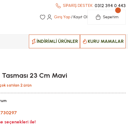
0312 394 0 443
SİPARİŞ DESTEK:
Giriş Yap
/ Kayıt Ol
Sepetim
İNDİRİMLİ ÜRÜNLER
KURU MAMALAR
i Tasması 23 Cm Mavi
çok satılan 2.ürün
orum
-730297
 seçenekleri ile!