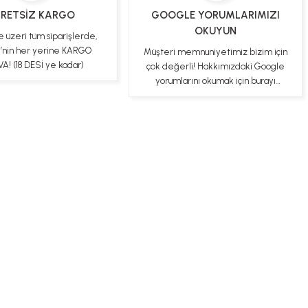
RETSİZ KARGO
GOOGLE YORUMLARIMIZI
OKUYUN
e üzeri tüm siparişlerde,
e’nin her yerine KARGO
Müşteri memnuniyetimiz bizim için
A! (18 DESİ ye kadar)
çok değerli! Hakkımızdaki Google
yorumlarını okumak için burayı
tıklayabilirsiniz
ş Sözleşmesi
Gizlilik ve Güvenlik