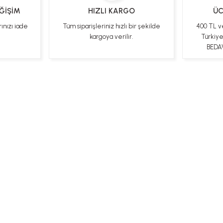
EĞİŞİM
HIZLI KARGO
ÜC
rınızı iade
Tüm siparişleriniz hızlı bir şekilde
400 TL v
kargoya verilir.
Türkiy
BEDAV
ları
Kişisel Veriler Politikası
Hakkımızda
Mesafeli Satı
Bizi Takip Edin