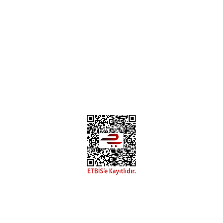
Instagram
Facebook
Diğer yorumları göster
Copyright 2018 miyavv.com BFS A.Ş Kuruluşudur
 Kredi Kartı Bilgileriniz 256bit SSL Sertifikası ile korunmakta