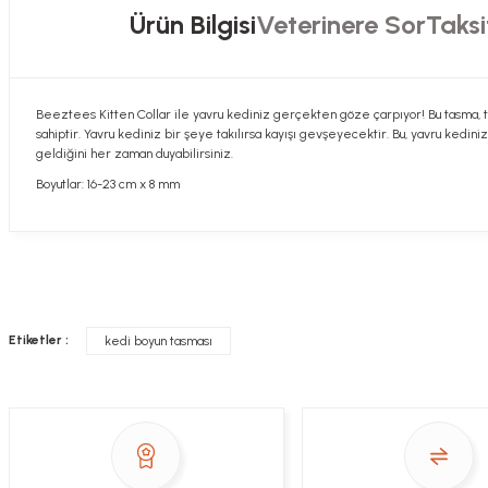
Ürün Bilgisi
Veterinere Sor
Taksi
Beeztees Kitten Collar ile yavru kediniz gerçekten göze çarpıyor! Bu tasma, t
sahiptir. Yavru kediniz bir şeye takılırsa kayışı gevşeyecektir. Bu, yavru kedinizi
geldiğini her zaman duyabilirsiniz.
Boyutlar: 16-23 cm x 8 mm
Hızlı davranış , taze mama teşekkür ediyorum
Sorularınızı buradan sorabilirsiniz. Veteriner 
Alla Sakaoğlu | 27/08/2025
Etiketler :
kedi boyun tasması
her sey harika, tesekkurler
Soru
E... T... | 05/05/2025
gönül rahatlığıyla alışveriş yapabilirsiniz