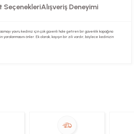
t Seçenekleri
Alışveriş Deneyimi
asmayı yavru kediniz için çok güvenli hale getiren bir güvenlik kapağına
n yaralanmasını önler. Ek olarak, kayışın bir zili vardır, böylece kedinizin
ekibimiz en kısa sürede sorunuzu yanıtlayacaktır
 Sor