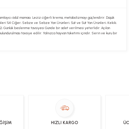
mamlayıcı ödül maması. Leziz ciğerli krema, metabolizmayı güçlendirir. Düşük
rünleri %4 Ciğer; Sebze ve Sebze Yan Ürünleri; Süt ve Süt Yan Ürünleri; Kekik;
,2; Günlük beslenme tavsiyesi Günde bir adet verilmesi yeterlidir. Açılan
ndurulması tavsiye edilir. Yalnızca hayvan tüketimi içindir. Serin ve kuru bir
ekibimiz en kısa sürede sorunuzu yanıtlayacaktır
 Sor
EĞİŞİM
HIZLI KARGO
ÜC