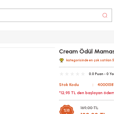
Cream Ödül Mamas
kategorisinde en çok satılan 
0.0 Puan - 0 Y
Stok Kodu
4000158
*12,95 TL den başlayan ödeme
169,00 TL
%18