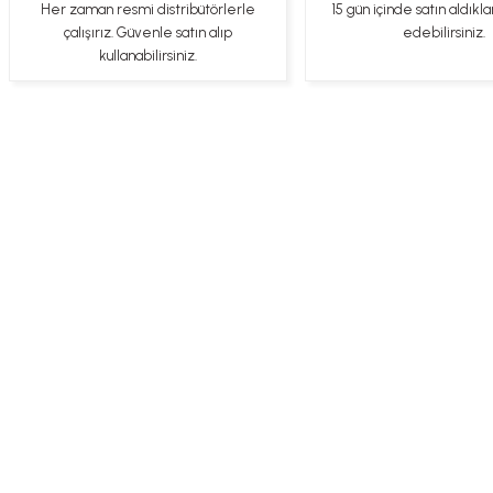
Her zaman resmi distribütörlerle
15 gün içinde satın aldıkla
Gercekten paketleme ve kargo hizi cok iyiydi hediyeniz icin cok tesekkur
çalışırız. Güvenle satın alıp
edebilirsiniz.
ederim
kullanabilirsiniz.
YİGİDİM İNAK | 03/04/2025
İşlerinde başarılılar, çok memnunum. Kaliteli orijinal ürünler
B... N... | 19/03/2025
Çok hızlı bir şekilde tarafıma gönderildi Ürün paketleme çok güzeldi
Hediye için de Ayriyeten Teşekkür ederim fiyatta gayet uygun
Üye Ol
İletişim
İade & İptal Koşul
Ulviye tosun | 08/02/2025
Orijinal ürün gönderdiğine inandığım bir firma ve kargoları ile yakından
ilgileniyorlar.
B... A... | 07/02/2025
Ürünüm sorunsuz bir hasarsız bir şekilde elime ulaştı teşekkürler
U... t... | 04/02/2025