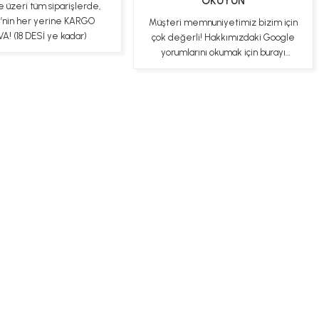
OKUYUN
e üzeri tüm siparişlerde,
e’nin her yerine KARGO
Müşteri memnuniyetimiz bizim için
A! (18 DESİ ye kadar)
çok değerli! Hakkımızdaki Google
yorumlarını okumak için burayı
tıklayabilirsiniz
ş Sözleşmesi
Gizlilik ve Güvenlik