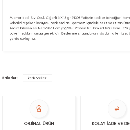
Miamor Kedi Sıvı Ödülü Ciğerli 6 X 15 gr 74303 Yetişkin kediler için ciğerli ta
kalorilidir; şeker, koruyucu, renklendirici içermez. İçindekiler Et ve Et Yan Ü
Analiz bileşenleri Nem %87; Ham yağ %3,5; Protein %3; Ham Kül %2,0; Ham Lif %0
paketin saklanmaması gereklidir. Beslenme sırasında yanında daima temiz su bulu
yerde saklayınız.;
Hızlı davranış , taze mama teşekkür ediyorum
Sorularınızı buradan sorabilirsiniz. Veteriner 
Alla Sakaoğlu | 27/08/2025
Etiketler :
kedi ödülleri
her sey harika, tesekkurler
Soru
E... T... | 05/05/2025
gönül rahatlığıyla alışveriş yapabilirsiniz
Sezen Çakır | 03/05/2025
ORJİNAL ÜRÜN
KOLAY İADE VE D