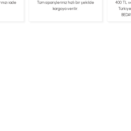
rınızı iade
Tüm siparişleriniz hızlı bir şekilde
400 TL v
kargoya verilir.
Türkiy
BEDAV
ları
Kişisel Veriler Politikası
Hakkımızda
Mesafeli Satı
Bizi Takip Edin