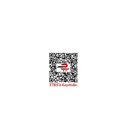
Instagram
Facebook
Diğer yorumları göster
Copyright 2018 miyavv.com BFS A.Ş Kuruluşudur
 Kredi Kartı Bilgileriniz 256bit SSL Sertifikası ile korunmakta