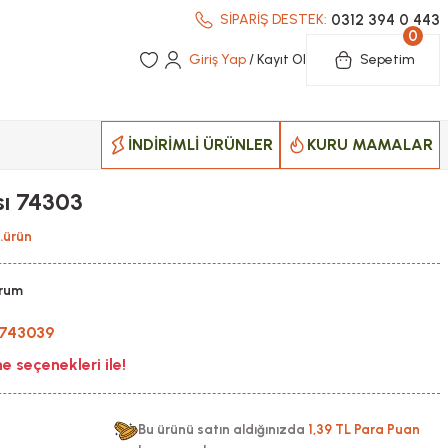
0312 394 0 443
SİPARİŞ DESTEK:
0
Giriş Yap
/ Kayıt Ol
Sepetim
İNDİRİMLİ ÜRÜNLER
KURU MAMALAR
ı 74303
5.ürün
orum
743039
 seçenekleri ile!
Bu ürünü satın aldığınızda
1,39 TL Para Puan