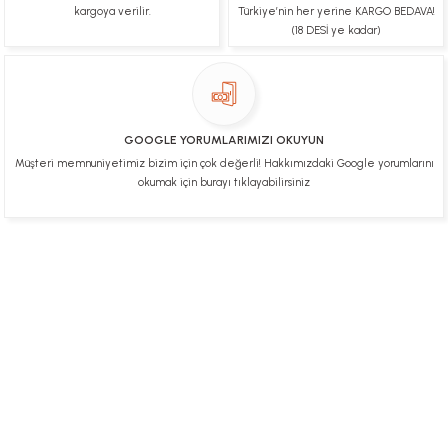
kargoya verilir.
Türkiye’nin her yerine KARGO BEDAVA!
Ürünüm sorunsuz bir hasarsız bir şekilde elime
(18 DESİ ye kadar)
ulaştı teşekkürler
U... t... | 04/02/2025
Mükemmel
GOOGLE YORUMLARIMIZI OKUYUN
Hafize Eldemir | 24/01/2025
Müşteri memnuniyetimiz bizim için çok değerli! Hakkımızdaki Google yorumlarını
okumak için burayı tıklayabilirsiniz
Mükemmel
H... B... | 24/01/2025
Üye Ol
İletişim
İade & İptal Koşulları
Kişisel Veriler Politikası
Deneyimini Paylaş
Diğer yorumları göster
Hakkımızda
Mesafeli Satış Sözleşmesi
Gizlilik ve Güvenlik
0312 394 0 443
Bizi Takip Edin