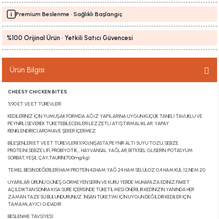
Premium Beslenme · Sağlıklı Başlangıç
%100 Orijinal Ürün · Yetkili Satıcı Güvencesi
Ürün Bilgisi
CHEESY CHICKEN BITES
%90 ET VE ET TÜREVLERİ
KEDİLERİNİZ İÇİN YUMUŞAK FORMDA AĞIZ YAPILARINA UYGUN KÜÇÜK TANELİ TAVUKLU VE
PEYNİRLİ,SEVEREK TÜKETEBİLECEKLERİ LEZZETLİ ATIŞTIRMALIKLAR. YAPAY
RENKLENDİRİCİ,AROMAVE ŞEKER İÇERMEZ.
BİLEŞENLERİ:ET VE ET TÜREVLERİ(%90),NİŞASTA,PEYNİR ALTI SUYU TOZU, SEBZE
PROTEINI,SEBZE LİFİ, PROBİYOTİK, , HAYVANSAL YAĞLAR, BİTKİSEL GLİSERİN, POTASYUM
SORBAT,YEŞİL ÇAY,TAURİN(700mg/kg)
TEMEL BESİN DEĞERLERİ:HAM PROTEİN:42HAM YAĞ:24 HAM SELÜLOZ:0,4 HAM KÜL:12,NEM:20
UYARILAR: ÜRÜNÜ GÜNEŞ GÖRMEYEN SERİN VE KURU YERDE MUHAFAZA EDİNİZ.PAKET
AÇILDIKTAN SONRA KISA SÜRE İÇERİSİNDE TÜKETİLMESİ ÖNERİLİR.KEDİNİZİN YANINDA HER
ZAMAN TAZE SU BULUNDURUNUZ. İNSAN TÜKETİMİ İÇİN UYGUN DEĞİLDİR.KEDİLER İÇİN
TAMAMLAYICI GIDADIR.
BESLENME TAVSİYESİ: