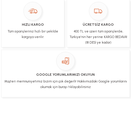
paketleme çok güzeldi Hediye için de Ayriyeten
Teşekkür ederim fiyatta gayet uygun
Ulviye tosun | 08/02/2025
HIZLI KARGO
ÜCRETSİZ KARGO
Orijinal ürün gönderdiğine inandığım bir firma ve
Tüm siparişleriniz hızlı bir şekilde
400 TL ve üzeri tüm siparişlerde,
kargoları ile yakından ilgileniyorlar.
kargoya verilir.
Türkiye’nin her yerine KARGO BEDAVA!
B... A... | 07/02/2025
(18 DESİ ye kadar)
Ürünüm sorunsuz bir hasarsız bir şekilde elime
ulaştı teşekkürler
U... t... | 04/02/2025
GOOGLE YORUMLARIMIZI OKUYUN
Müşteri memnuniyetimiz bizim için çok değerli! Hakkımızdaki Google yorumlarını
Mükemmel
okumak için burayı tıklayabilirsiniz
Hafize Eldemir | 24/01/2025
Mükemmel
H... B... | 24/01/2025
Üye Ol
İletişim
İade & İptal Koşulları
Kişisel Veriler Politikası
Hakkımızda
Mesafeli Satış Sözleşmesi
Gizlilik ve Güvenlik