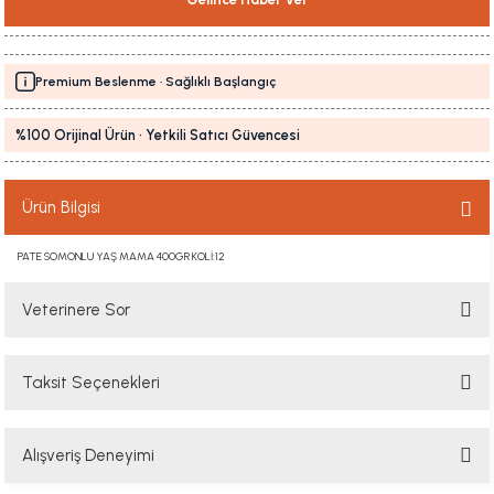
Premium Beslenme · Sağlıklı Başlangıç
%100 Orijinal Ürün · Yetkili Satıcı Güvencesi
Ürün Bilgisi
PATE SOMONLU YAŞ MAMA 400GR KOLİ:12
Veterinere Sor
Taksit Seçenekleri
Sorularınızı buradan sorabilirsiniz. Veteriner ekibimiz en kısa sürede
sorunuzu yanıtlayacaktır
Alışveriş Deneyimi
Soru Sor