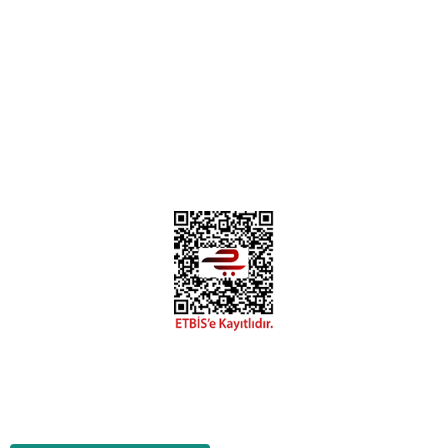
Deneyimini Paylaş
Diğer yorumları göster
0312 394 0 443
Bizi Takip Edin
Instagram
Facebook
Copyright 2018 miyavv.com BFS A.Ş Kuruluşudur
Tüm Kredi Kartı Bilgileriniz 256bit SSL Sertifikası ile korunmaktadır.