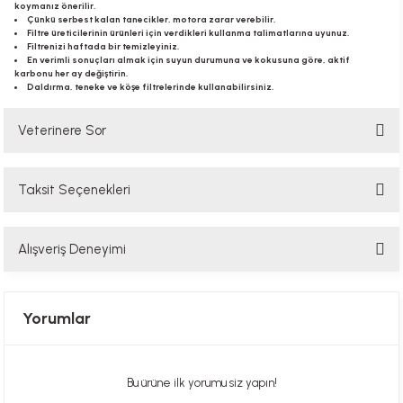
koymanız önerilir.
Çünkü serbest kalan tanecikler, motora zarar verebilir.
Filtre üreticilerinin ürünleri için verdikleri kullanma talimatlarına uyunuz.
Filtrenizi haftada bir temizleyiniz.
En verimli sonuçları almak için suyun durumuna ve kokusuna göre, aktif
karbonu her ay değiştirin.
Daldırma, teneke ve köşe filtrelerinde kullanabilirsiniz.
Veterinere Sor
Taksit Seçenekleri
Sorularınızı buradan sorabilirsiniz. Veteriner ekibimiz en kısa sürede
sorunuzu yanıtlayacaktır
Alışveriş Deneyimi
Soru Sor
Hızlı davranış , taze mama teşekkür ediyorum
Yorumlar
Alla Sakaoğlu | 27/08/2025
her sey harika, tesekkurler
Bu ürüne ilk yorumu siz yapın!
E... T... | 05/05/2025