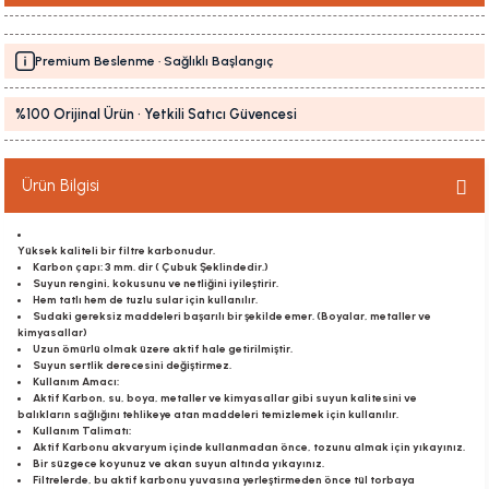
Premium Beslenme · Sağlıklı Başlangıç
%100 Orijinal Ürün · Yetkili Satıcı Güvencesi
Ürün Bilgisi
Yüksek kaliteli bir filtre karbonudur.
Karbon çapı: 3 mm. dir ( Çubuk Şeklindedir.)
Suyun rengini, kokusunu ve netliğini iyileştirir.
Hem tatlı hem de tuzlu sular için kullanılır.
Sudaki gereksiz maddeleri başarılı bir şekilde emer. (Boyalar, metaller ve
kimyasallar)
Uzun ömürlü olmak üzere aktif hale getirilmiştir.
Suyun sertlik derecesini değiştirmez.
Kullanım Amacı:
Aktif Karbon, su, boya, metaller ve kimyasallar gibi suyun kalitesini ve
balıkların sağlığını tehlikeye atan maddeleri temizlemek için kullanılır.
Kullanım Talimatı:
Aktif Karbonu akvaryum içinde kullanmadan önce, tozunu almak için yıkayınız.
Bir süzgece koyunuz ve akan suyun altında yıkayınız.
Filtrelerde, bu aktif karbonu yuvasına yerleştirmeden önce tül torbaya