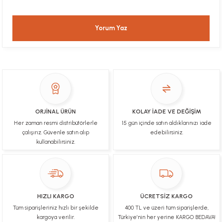
gönül rahatlığıyla alışveriş yapabilirsiniz
Yorum Yaz
Sezen Çakır | 03/05/2025
Gercekten paketleme ve kargo hizi cok iyiydi
hediyeniz icin cok tesekkur ederim
YİGİDİM İNAK | 03/04/2025
İşlerinde başarılılar, çok memnunum. Kaliteli orijinal
ürünler
ORJİNAL ÜRÜN
KOLAY İADE VE DEĞİŞİM
Her zaman resmi distribütörlerle
15 gün içinde satın aldıklarınızı iade
B... N... | 19/03/2025
çalışırız. Güvenle satın alıp
edebilirsiniz.
kullanabilirsiniz.
Çok hızlı bir şekilde tarafıma gönderildi Ürün
paketleme çok güzeldi Hediye için de Ayriyeten
Teşekkür ederim fiyatta gayet uygun
Ulviye tosun | 08/02/2025
HIZLI KARGO
ÜCRETSİZ KARGO
Orijinal ürün gönderdiğine inandığım bir firma ve
Tüm siparişleriniz hızlı bir şekilde
400 TL ve üzeri tüm siparişlerde,
kargoları ile yakından ilgileniyorlar.
kargoya verilir.
Türkiye’nin her yerine KARGO BEDAVA!