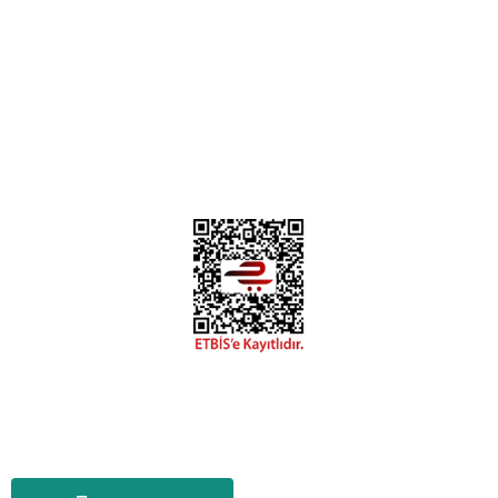
0312 394 0 443
Bizi Takip Edin
Instagram
Facebook
Copyright 2018 miyavv.com BFS A.Ş Kuruluşudur
Tüm Kredi Kartı Bilgileriniz 256bit SSL Sertifikası ile korunmaktadır.