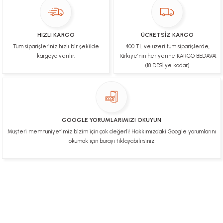
Teşekkür ederim fiyatta gayet uygun
Ulviye tosun | 08/02/2025
HIZLI KARGO
ÜCRETSİZ KARGO
Orijinal ürün gönderdiğine inandığım bir firma ve
Tüm siparişleriniz hızlı bir şekilde
400 TL ve üzeri tüm siparişlerde,
kargoları ile yakından ilgileniyorlar.
kargoya verilir.
Türkiye’nin her yerine KARGO BEDAVA!
B... A... | 07/02/2025
(18 DESİ ye kadar)
Ürünüm sorunsuz bir hasarsız bir şekilde elime
ulaştı teşekkürler
U... t... | 04/02/2025
GOOGLE YORUMLARIMIZI OKUYUN
Müşteri memnuniyetimiz bizim için çok değerli! Hakkımızdaki Google yorumlarını
Mükemmel
okumak için burayı tıklayabilirsiniz
Hafize Eldemir | 24/01/2025
Mükemmel
H... B... | 24/01/2025
Üye Ol
İletişim
İade & İptal Koşulları
Kişisel Veriler Politikası
Hakkımızda
Mesafeli Satış Sözleşmesi
Gizlilik ve Güvenlik
Deneyimini Paylaş
Diğer yorumları göster