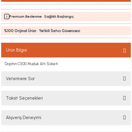
Premium Beslenme · Sağlıklı Başlangıç
%100 Orijinal Ürün · Yetkili Satıcı Güvencesi
Ürün Bilgisi
Dophın C500 Musluk Altı Soketi
Veterinere Sor
Taksit Seçenekleri
Sorularınızı buradan sorabilirsiniz. Veteriner ekibimiz en kısa sürede
sorunuzu yanıtlayacaktır
Alışveriş Deneyimi
Soru Sor
Hızlı davranış , taze mama teşekkür ediyorum