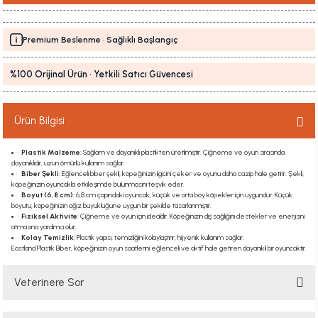
Premium Beslenme · Sağlıklı Başlangıç
%100 Orijinal Ürün · Yetkili Satıcı Güvencesi
Ürün Bilgisi
Plastik Malzeme
: Sağlam ve dayanıklı plastikten üretilmiştir. Çiğneme ve oyun sırasında
dayanıklıdır, uzun ömürlü kullanım sağlar.
Biber Şekli
: Eğlenceli biber şekli, köpeğinizin ilgisini çeker ve oyunu daha cazip hale getirir. Şekli,
köpeğinizin oyuncakla etkileşimde bulunmasını teşvik eder.
Boyut (6,8 cm)
: 6,8 cm çapındaki oyuncak, küçük ve orta boy köpekler için uygundur. Küçük
boyutu, köpeğinizin ağız büyüklüğüne uygun bir şekilde tasarlanmıştır.
Fiziksel Aktivite
: Çiğneme ve oyun için idealdir. Köpeğinizin diş sağlığını destekler ve enerjisini
atmasına yardımcı olur.
Kolay Temizlik
: Plastik yapısı, temizliğini kolaylaştırır, hijyenik kullanım sağlar.
Eastland Plastik Biber, köpeğinizin oyun saatlerini eğlenceli ve aktif hale getiren dayanıklı bir oyuncaktır.
Veterinere Sor