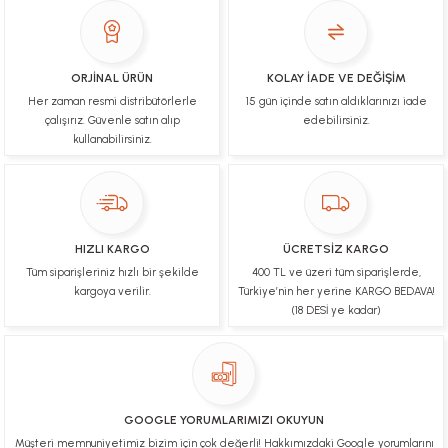
İşlerinde başarılılar, çok memnunum. Kaliteli orijinal
ürünler
B... N... | 19/03/2025
ORJİNAL ÜRÜN
KOLAY İADE VE DEĞİŞİM
Her zaman resmi distribütörlerle
15 gün içinde satın aldıklarınızı iade
Çok hızlı bir şekilde tarafıma gönderildi Ürün
paketleme çok güzeldi Hediye için de Ayriyeten
çalışırız. Güvenle satın alıp
edebilirsiniz.
Teşekkür ederim fiyatta gayet uygun
kullanabilirsiniz.
Ulviye tosun | 08/02/2025
Orijinal ürün gönderdiğine inandığım bir firma ve
kargoları ile yakından ilgileniyorlar.
HIZLI KARGO
ÜCRETSİZ KARGO
B... A... | 07/02/2025
Tüm siparişleriniz hızlı bir şekilde
400 TL ve üzeri tüm siparişlerde,
kargoya verilir.
Türkiye’nin her yerine KARGO BEDAVA!
Ürünüm sorunsuz bir hasarsız bir şekilde elime
(18 DESİ ye kadar)
ulaştı teşekkürler
U... t... | 04/02/2025
Mükemmel
GOOGLE YORUMLARIMIZI OKUYUN
Hafize Eldemir | 24/01/2025
Müşteri memnuniyetimiz bizim için çok değerli! Hakkımızdaki Google yorumlarını