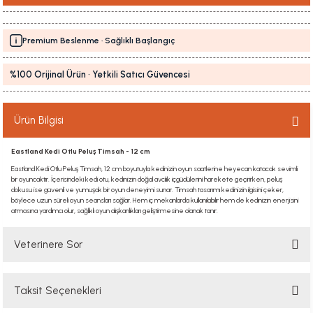
Premium Beslenme · Sağlıklı Başlangıç
%100 Orijinal Ürün · Yetkili Satıcı Güvencesi
Ürün Bilgisi
Eastland Kedi Otlu Peluş Timsah - 12 cm
Eastland Kedi Otlu Peluş Timsah, 12 cm boyutuyla kedinizin oyun saatlerine heyecan katacak sevimli
bir oyuncaktır. İçerisindeki kedi otu, kedinizin doğal avcılık içgüdülerini harekete geçirirken, peluş
dokusu ise güvenli ve yumuşak bir oyun deneyimi sunar. Timsah tasarımı kedinizin ilgisini çeker,
böylece uzun süreli oyun seansları sağlar. Hem iç mekanlarda kullanılabilir hem de kedinizin enerjisini
atmasına yardımcı olur, sağlıklı oyun alışkanlıkları geliştirmesine olanak tanır.
Veterinere Sor
Taksit Seçenekleri
Sorularınızı buradan sorabilirsiniz. Veteriner ekibimiz en kısa sürede
sorunuzu yanıtlayacaktır