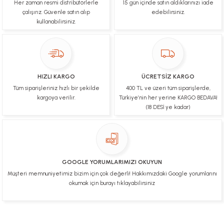
Her zaman resmi distribütörlerle
15 gün içinde satın aldıklarınızı iade
B... N... | 19/03/2025
çalışırız. Güvenle satın alıp
edebilirsiniz.
kullanabilirsiniz.
Çok hızlı bir şekilde tarafıma gönderildi Ürün
paketleme çok güzeldi Hediye için de Ayriyeten
Teşekkür ederim fiyatta gayet uygun
Ulviye tosun | 08/02/2025
HIZLI KARGO
ÜCRETSİZ KARGO
Orijinal ürün gönderdiğine inandığım bir firma ve
Tüm siparişleriniz hızlı bir şekilde
400 TL ve üzeri tüm siparişlerde,
kargoları ile yakından ilgileniyorlar.
kargoya verilir.
Türkiye’nin her yerine KARGO BEDAVA!
B... A... | 07/02/2025
(18 DESİ ye kadar)
Ürünüm sorunsuz bir hasarsız bir şekilde elime
ulaştı teşekkürler
U... t... | 04/02/2025
GOOGLE YORUMLARIMIZI OKUYUN
Müşteri memnuniyetimiz bizim için çok değerli! Hakkımızdaki Google yorumlarını
Mükemmel
okumak için burayı tıklayabilirsiniz
Hafize Eldemir | 24/01/2025
Mükemmel