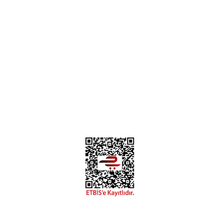
H... B... | 24/01/2025
Üye Ol
İletişim
İade & İptal Koşulları
Kişisel Veriler Politikası
Hakkımızda
Mesafeli Satış Sözleşmesi
Gizlilik ve Güvenlik
Deneyimini Paylaş
Diğer yorumları göster
0312 394 0 443
Bizi Takip Edin
Instagram
Facebook
Copyright 2018 miyavv.com BFS A.Ş Kuruluşudur