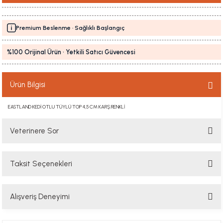
Premium Beslenme · Sağlıklı Başlangıç
%100 Orijinal Ürün · Yetkili Satıcı Güvencesi
Ürün Bilgisi
EASTLAND KEDİ OTLU TÜYLÜ TOP 4,5 CM KARŞ.RENKLİ
Veterinere Sor
Taksit Seçenekleri
Sorularınızı buradan sorabilirsiniz. Veteriner ekibimiz en kısa sürede
sorunuzu yanıtlayacaktır
Alışveriş Deneyimi
Soru Sor
Hızlı davranış , taze mama teşekkür ediyorum