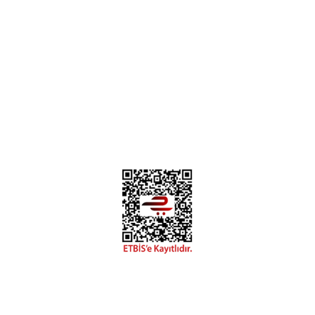
Hakkımızda
Mesafeli Satış Sözleşmesi
Gizlilik ve Güvenlik
0312 394 0 443
Bizi Takip Edin
Instagram
Facebook
Copyright 2018 miyavv.com BFS A.Ş Kuruluşudur
Tüm Kredi Kartı Bilgileriniz 256bit SSL Sertifikası ile korunmaktadır.