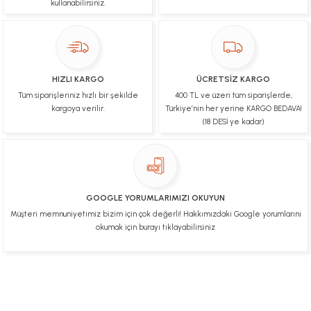
kullanabilirsiniz.
Ulviye tosun | 08/02/2025
Orijinal ürün gönderdiğine inandığım bir firma ve
kargoları ile yakından ilgileniyorlar.
HIZLI KARGO
ÜCRETSİZ KARGO
B... A... | 07/02/2025
Tüm siparişleriniz hızlı bir şekilde
400 TL ve üzeri tüm siparişlerde,
kargoya verilir.
Türkiye’nin her yerine KARGO BEDAVA!
Ürünüm sorunsuz bir hasarsız bir şekilde elime
(18 DESİ ye kadar)
ulaştı teşekkürler
U... t... | 04/02/2025
Mükemmel
GOOGLE YORUMLARIMIZI OKUYUN
Hafize Eldemir | 24/01/2025
Müşteri memnuniyetimiz bizim için çok değerli! Hakkımızdaki Google yorumlarını
okumak için burayı tıklayabilirsiniz
Mükemmel
H... B... | 24/01/2025
Üye Ol
İletişim
İade & İptal Koşulları
Kişisel Veriler Politikası
Deneyimini Paylaş
Diğer yorumları göster