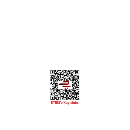
Hakkımızda
Mesafeli Satış Sözleşmesi
Gizlilik ve Güvenlik
0312 394 0 443
Bizi Takip Edin
Instagram
Facebook
Copyright 2018 miyavv.com BFS A.Ş Kuruluşudur
Tüm Kredi Kartı Bilgileriniz 256bit SSL Sertifikası ile korunmaktadır.