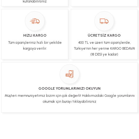
kullanabilirsiniz.
Ulviye tosun | 08/02/2025
Orijinal ürün gönderdiğine inandığım bir firma ve
kargoları ile yakından ilgileniyorlar.
HIZLI KARGO
ÜCRETSİZ KARGO
B... A... | 07/02/2025
Tüm siparişleriniz hızlı bir şekilde
400 TL ve üzeri tüm siparişlerde,
kargoya verilir.
Türkiye’nin her yerine KARGO BEDAVA!
Ürünüm sorunsuz bir hasarsız bir şekilde elime
(18 DESİ ye kadar)
ulaştı teşekkürler
U... t... | 04/02/2025
Mükemmel
GOOGLE YORUMLARIMIZI OKUYUN
Hafize Eldemir | 24/01/2025
Müşteri memnuniyetimiz bizim için çok değerli! Hakkımızdaki Google yorumlarını
okumak için burayı tıklayabilirsiniz
Mükemmel
H... B... | 24/01/2025
Üye Ol
İletişim
İade & İptal Koşulları
Kişisel Veriler Politikası
Deneyimini Paylaş
Diğer yorumları göster