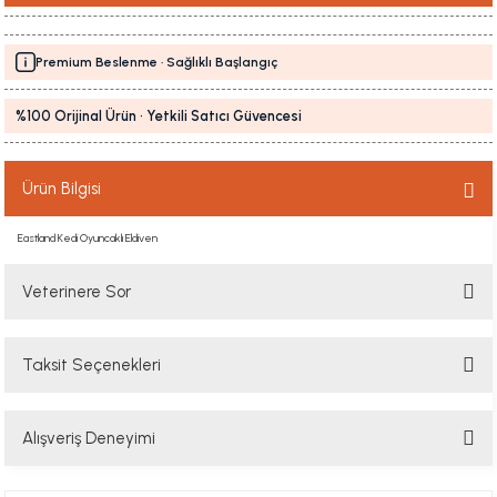
Premium Beslenme · Sağlıklı Başlangıç
%100 Orijinal Ürün · Yetkili Satıcı Güvencesi
Ürün Bilgisi
Eastland Kedi Oyuncaklı Eldiven
Veterinere Sor
Taksit Seçenekleri
Sorularınızı buradan sorabilirsiniz. Veteriner ekibimiz en kısa sürede
sorunuzu yanıtlayacaktır
Alışveriş Deneyimi
Soru Sor
Hızlı davranış , taze mama teşekkür ediyorum