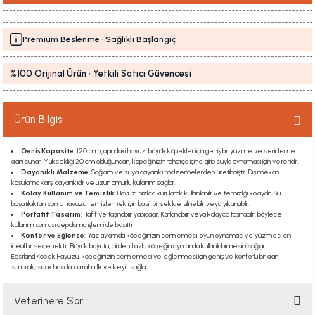
Premium Beslenme · Sağlıklı Başlangıç
%100 Orijinal Ürün · Yetkili Satıcı Güvencesi
Ürün Bilgisi
Geniş Kapasite
: 120 cm çapındaki havuz, büyük köpekler için geniş bir yüzme ve serinleme
alanı sunar. Yüksekliği 20 cm olduğundan, köpeğinizin rahatça içine girip suyla oynaması için yeterlidir.
Dayanıklı Malzeme
: Sağlam ve suya dayanıklı malzemelerden üretilmiştir. Dış mekan
koşullarına karşı dayanıklıdır ve uzun ömürlü kullanım sağlar.
Kolay Kullanım ve Temizlik
: Havuz, hızlıca kurularak kullanılabilir ve temizliği kolaydır. Su
boşaltıldıktan sonra havuzu temizlemek için basit bir şekilde silinebilir veya yıkanabilir.
Portatif Tasarım
: Hafif ve taşınabilir yapıdadır. Katlanabilir veya kolayca taşınabilir, böylece
kullanım sonrası depolama işlemi de basittir.
Konfor ve Eğlence
: Yaz aylarında köpeğinizin serinlemesi, oyun oynaması ve yüzmesi için
ideal bir seçenektir. Büyük boyutu, birden fazla köpeğin aynı anda kullanılabilmesini sağlar.
Eastland Köpek Havuzu, köpeğinizin serinlemesi ve eğlenmesi için geniş ve konforlu bir alan
sunarak, sıcak havalarda rahatlık ve keyif sağlar.
Veterinere Sor