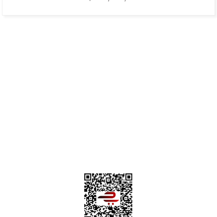
Hafize Eldemir | 24/01/2025
Mükemmel
H... B... | 24/01/2025
Üye Ol
İletişim
İade & İptal Koşulları
Kişisel Veriler Politikası
Hakkımızda
Mesafeli Satış Sözleşmesi
Gizlilik ve Güvenlik
Deneyimini Paylaş
Diğer yorumları göster
0312 394 0 443
Bizi Takip Edin
Instagram
Facebook