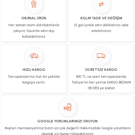
İşlerinde başarılılar, çok memnunum. Kaliteli orijinal
ürünler
ORJİNAL ÜRÜN
KOLAY İADE VE DEĞİŞİM
Her zaman resmi distribütörlerle
15 gün içinde satın aldıklarınızı iade
B... N... | 19/03/2025
çalışırız. Güvenle satın alıp
edebilirsiniz.
kullanabilirsiniz.
Çok hızlı bir şekilde tarafıma gönderildi Ürün
paketleme çok güzeldi Hediye için de Ayriyeten
Teşekkür ederim fiyatta gayet uygun
Ulviye tosun | 08/02/2025
HIZLI KARGO
ÜCRETSİZ KARGO
Orijinal ürün gönderdiğine inandığım bir firma ve
Tüm siparişleriniz hızlı bir şekilde
400 TL ve üzeri tüm siparişlerde,
kargoları ile yakından ilgileniyorlar.
kargoya verilir.
Türkiye’nin her yerine KARGO BEDAVA!
B... A... | 07/02/2025
(18 DESİ ye kadar)
Ürünüm sorunsuz bir hasarsız bir şekilde elime
ulaştı teşekkürler
U... t... | 04/02/2025
GOOGLE YORUMLARIMIZI OKUYUN
Müşteri memnuniyetimiz bizim için çok değerli! Hakkımızdaki Google yorumlarını
Mükemmel
okumak için burayı tıklayabilirsiniz