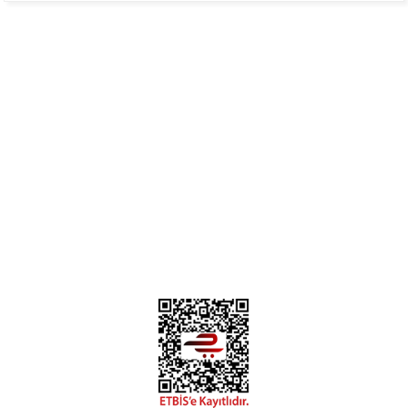
Mükemmel
H... B... | 24/01/2025
Üye Ol
İletişim
İade & İptal Koşulları
Kişisel Veriler Politikası
Hakkımızda
Mesafeli Satış Sözleşmesi
Gizlilik ve Güvenlik
Deneyimini Paylaş
Diğer yorumları göster
0312 394 0 443
Bizi Takip Edin
Instagram
Facebook