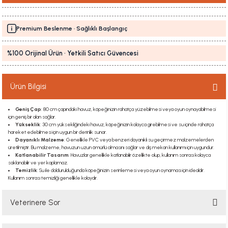
Premium Beslenme · Sağlıklı Başlangıç
%100 Orijinal Ürün · Yetkili Satıcı Güvencesi
Ürün Bilgisi
Geniş Çap
: 80 cm çapındaki havuz, köpeğinizin rahatça yüzebilmesi veya oyun oynayabilmesi
için geniş bir alan sağlar.
Yükseklik
: 30 cm yüksekliğindeki havuz, köpeğinizin kolayca girebilmesi ve su içinde rahatça
hareket edebilmesi için uygun bir derinlik sunar.
Dayanıklı Malzeme
: Genellikle PVC veya benzeri dayanıklı su geçirmez malzemelerden
üretilmiştir. Bu malzeme, havuzun uzun ömürlü olmasını sağlar ve dış mekan kullanımı için uygundur.
Katlanabilir Tasarım
: Havuzlar genellikle katlanabilir özellikte olup, kullanım sonrası kolayca
saklanabilir ve yer kaplamaz.
Temizlik
: Su ile doldurulduğunda köpeğinizin serinlemesi veya oyun oynaması için idealdir.
Kullanım sonrası temizliği genellikle kolaydır.
Veterinere Sor