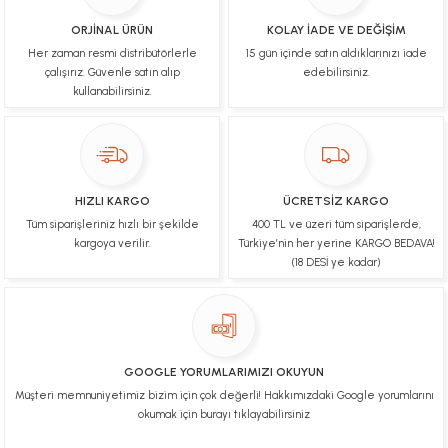
İşlerinde başarılılar, çok memnunum. Kaliteli orijinal
ürünler
ORJİNAL ÜRÜN
KOLAY İADE VE DEĞİŞİM
Her zaman resmi distribütörlerle
15 gün içinde satın aldıklarınızı iade
B... N... | 19/03/2025
çalışırız. Güvenle satın alıp
edebilirsiniz.
kullanabilirsiniz.
Çok hızlı bir şekilde tarafıma gönderildi Ürün
paketleme çok güzeldi Hediye için de Ayriyeten
Teşekkür ederim fiyatta gayet uygun
Ulviye tosun | 08/02/2025
HIZLI KARGO
ÜCRETSİZ KARGO
Orijinal ürün gönderdiğine inandığım bir firma ve
Tüm siparişleriniz hızlı bir şekilde
400 TL ve üzeri tüm siparişlerde,
kargoları ile yakından ilgileniyorlar.
kargoya verilir.
Türkiye’nin her yerine KARGO BEDAVA!
B... A... | 07/02/2025
(18 DESİ ye kadar)
Ürünüm sorunsuz bir hasarsız bir şekilde elime
ulaştı teşekkürler
U... t... | 04/02/2025
GOOGLE YORUMLARIMIZI OKUYUN
Müşteri memnuniyetimiz bizim için çok değerli! Hakkımızdaki Google yorumlarını
Mükemmel
okumak için burayı tıklayabilirsiniz
Hafize Eldemir | 24/01/2025