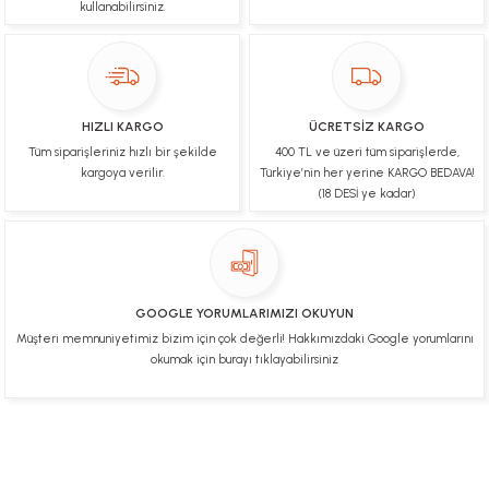
kullanabilirsiniz.
Çok hızlı bir şekilde tarafıma gönderildi Ürün
paketleme çok güzeldi Hediye için de Ayriyeten
Teşekkür ederim fiyatta gayet uygun
Ulviye tosun | 08/02/2025
HIZLI KARGO
ÜCRETSİZ KARGO
Orijinal ürün gönderdiğine inandığım bir firma ve
Tüm siparişleriniz hızlı bir şekilde
400 TL ve üzeri tüm siparişlerde,
kargoları ile yakından ilgileniyorlar.
kargoya verilir.
Türkiye’nin her yerine KARGO BEDAVA!
B... A... | 07/02/2025
(18 DESİ ye kadar)
Ürünüm sorunsuz bir hasarsız bir şekilde elime
ulaştı teşekkürler
U... t... | 04/02/2025
GOOGLE YORUMLARIMIZI OKUYUN
Müşteri memnuniyetimiz bizim için çok değerli! Hakkımızdaki Google yorumlarını
Mükemmel
okumak için burayı tıklayabilirsiniz
Hafize Eldemir | 24/01/2025
Mükemmel
H... B... | 24/01/2025
Üye Ol
İletişim
İade & İptal Koşulları
Kişisel Veriler Politikası