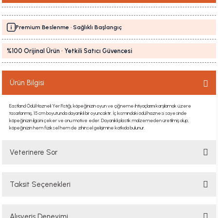
Premium Beslenme · Sağlıklı Başlangıç
%100 Orijinal Ürün · Yetkili Satıcı Güvencesi
Ürün Bilgisi
Eastland Ödül Hazneli Yer Fıstığı, köpeğinizin oyun ve çiğneme ihtiyaçlarını karşılamak üzere
tasarlanmış, 15 cm boyutunda dayanıklı bir oyuncaktır. İç kısmındaki ödül haznesi sayesinde
köpeğinizin ilgisini çeker ve onu motive eder. Dayanıklı plastik malzemeden üretilmiş olup,
köpeğinizin hem fiziksel hem de zihinsel gelişimine katkıda bulunur.
Veterinere Sor
Taksit Seçenekleri
Sorularınızı buradan sorabilirsiniz. Veteriner ekibimiz en kısa sürede
sorunuzu yanıtlayacaktır
Alışveriş Deneyimi