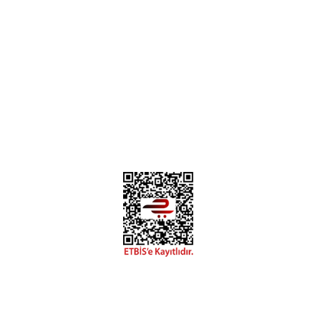
Hakkımızda
Mesafeli Satış Sözleşmesi
Gizlilik ve Güvenlik
Deneyimini Paylaş
Diğer yorumları göster
0312 394 0 443
Bizi Takip Edin
Instagram
Facebook
Copyright 2018 miyavv.com BFS A.Ş Kuruluşudur
Tüm Kredi Kartı Bilgileriniz 256bit SSL Sertifikası ile korunmaktadır.