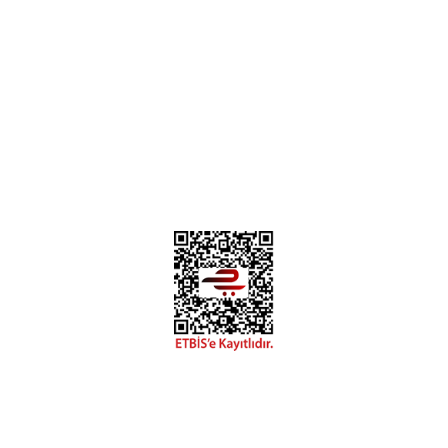
Instagram
Facebook
Diğer yorumları göster
Copyright 2018 miyavv.com BFS A.Ş Kuruluşudur
 Kredi Kartı Bilgileriniz 256bit SSL Sertifikası ile korunmakta