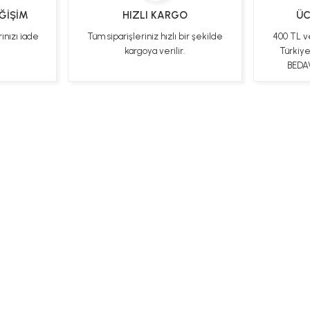
EĞİŞİM
HIZLI KARGO
ÜC
rınızı iade
Tüm siparişleriniz hızlı bir şekilde
400 TL v
kargoya verilir.
Türkiy
BEDAV
ları
Kişisel Veriler Politikası
Hakkımızda
Mesafeli Satı
Bizi Takip Edin