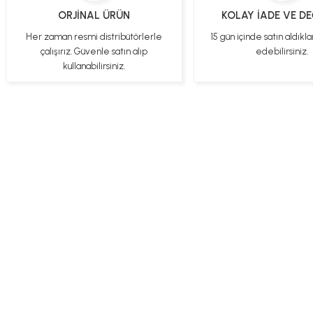
ederim
ORJİNAL ÜRÜN
KOLAY İADE VE D
YİGİDİM İNAK | 03/04/2025
Her zaman resmi distribütörlerle
15 gün içinde satın aldıkla
çalışırız. Güvenle satın alıp
edebilirsiniz.
İşlerinde başarılılar, çok memnunum. Kaliteli orijinal ürünler
kullanabilirsiniz.
B... N... | 19/03/2025
Çok hızlı bir şekilde tarafıma gönderildi Ürün paketleme çok güzeldi
Hediye için de Ayriyeten Teşekkür ederim fiyatta gayet uygun
Ulviye tosun | 08/02/2025
Orijinal ürün gönderdiğine inandığım bir firma ve kargoları ile yakından
Üye Ol
İletişim
İade & İptal Koşul
ilgileniyorlar.
B... A... | 07/02/2025
Ürünüm sorunsuz bir hasarsız bir şekilde elime ulaştı teşekkürler
U... t... | 04/02/2025