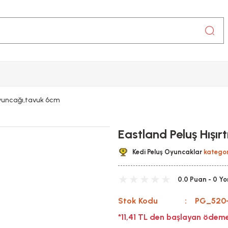
 Oyuncağı,tavuk 6cm
Eastland Peluş Hışır
Kedi Peluş Oyuncaklar
kategor
0.0 Puan - 0 Y
Stok Kodu
PG_520
*11,41 TL den başlayan ödeme 