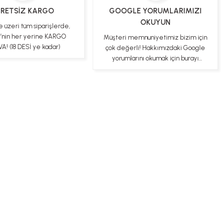
RETSİZ KARGO
GOOGLE YORUMLARIMIZI
OKUYUN
e üzeri tüm siparişlerde,
e’nin her yerine KARGO
Müşteri memnuniyetimiz bizim için
A! (18 DESİ ye kadar)
çok değerli! Hakkımızdaki Google
yorumlarını okumak için burayı
tıklayabilirsiniz
ş Sözleşmesi
Gizlilik ve Güvenlik