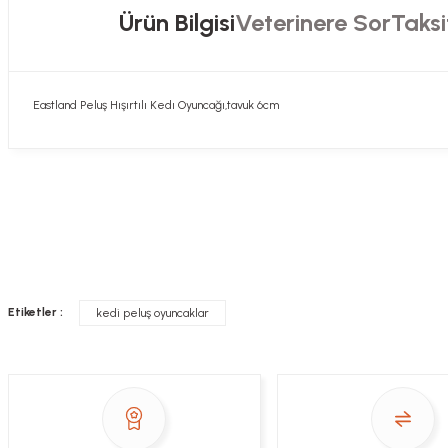
Ürün Bilgisi
Veterinere Sor
Taksi
Eastland Peluş Hışırtılı Kedı Oyuncağı,tavuk 6cm
Hızlı davranış , taze mama teşekkür ediyorum
Sorularınızı buradan sorabilirsiniz. Veteriner 
Alla Sakaoğlu | 27/08/2025
her sey harika, tesekkurler
Soru
E... T... | 05/05/2025
Etiketler :
kedi peluş oyuncaklar
gönül rahatlığıyla alışveriş yapabilirsiniz
Sezen Çakır | 03/05/2025
Gercekten paketleme ve kargo hizi cok iyiydi hediyeniz icin cok tesekkur