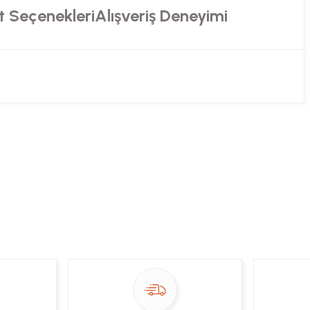
t Seçenekleri
Alışveriş Deneyimi
ekibimiz en kısa sürede sorunuzu yanıtlayacaktır
 Sor