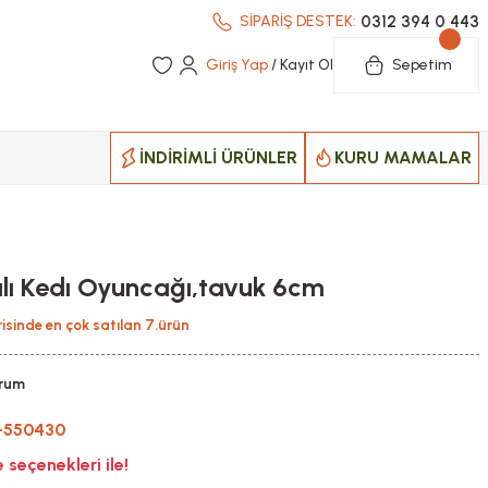
0312 394 0 443
SİPARİŞ DESTEK:
Giriş Yap
/ Kayıt Ol
Sepetim
İNDİRİMLİ ÜRÜNLER
KURU MAMALAR
tılı Kedı Oyuncağı,tavuk 6cm
isinde en çok satılan 7.ürün
orum
-550430
seçenekleri ile!