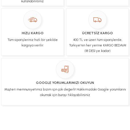
kullanabilirsiniz.
Ulviye tosun | 08/02/2025
Orijinal ürün gönderdiğine inandığım bir firma ve
kargoları ile yakından ilgileniyorlar.
HIZLI KARGO
ÜCRETSİZ KARGO
B... A... | 07/02/2025
Tüm siparişleriniz hızlı bir şekilde
400 TL ve üzeri tüm siparişlerde,
kargoya verilir.
Türkiye’nin her yerine KARGO BEDAVA!
Ürünüm sorunsuz bir hasarsız bir şekilde elime
(18 DESİ ye kadar)
ulaştı teşekkürler
U... t... | 04/02/2025
Mükemmel
GOOGLE YORUMLARIMIZI OKUYUN
Hafize Eldemir | 24/01/2025
Müşteri memnuniyetimiz bizim için çok değerli! Hakkımızdaki Google yorumlarını
okumak için burayı tıklayabilirsiniz
Mükemmel
H... B... | 24/01/2025
Üye Ol
İletişim
İade & İptal Koşulları
Kişisel Veriler Politikası
Deneyimini Paylaş
Diğer yorumları göster