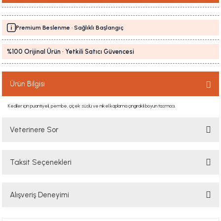
Premium Beslenme · Sağlıklı Başlangıç
%100 Orijinal Ürün · Yetkili Satıcı Güvencesi
Ürün Bilgisi
Kediler için puantiyeli, pembe, çiçek süslü ve nikel kaplama çıngıraklı boyun tasması.
Veterinere Sor
Taksit Seçenekleri
Sorularınızı buradan sorabilirsiniz. Veteriner ekibimiz en kısa sürede
sorunuzu yanıtlayacaktır
Alışveriş Deneyimi
Soru Sor
Hızlı davranış , taze mama teşekkür ediyorum