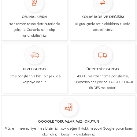
ürünler
B... N... | 19/03/2025
ORJİNAL ÜRÜN
KOLAY İADE VE DEĞİŞİM
Her zaman resmi distribütörlerle
15 gün içinde satın aldıklarınızı iade
Çok hızlı bir şekilde tarafıma gönderildi Ürün
paketleme çok güzeldi Hediye için de Ayriyeten
çalışırız. Güvenle satın alıp
edebilirsiniz.
Teşekkür ederim fiyatta gayet uygun
kullanabilirsiniz.
Ulviye tosun | 08/02/2025
Orijinal ürün gönderdiğine inandığım bir firma ve
kargoları ile yakından ilgileniyorlar.
HIZLI KARGO
ÜCRETSİZ KARGO
B... A... | 07/02/2025
Tüm siparişleriniz hızlı bir şekilde
400 TL ve üzeri tüm siparişlerde,
kargoya verilir.
Türkiye’nin her yerine KARGO BEDAVA!
Ürünüm sorunsuz bir hasarsız bir şekilde elime
(18 DESİ ye kadar)
ulaştı teşekkürler
U... t... | 04/02/2025
Mükemmel
GOOGLE YORUMLARIMIZI OKUYUN
Hafize Eldemir | 24/01/2025
Müşteri memnuniyetimiz bizim için çok değerli! Hakkımızdaki Google yorumlarını
okumak için burayı tıklayabilirsiniz