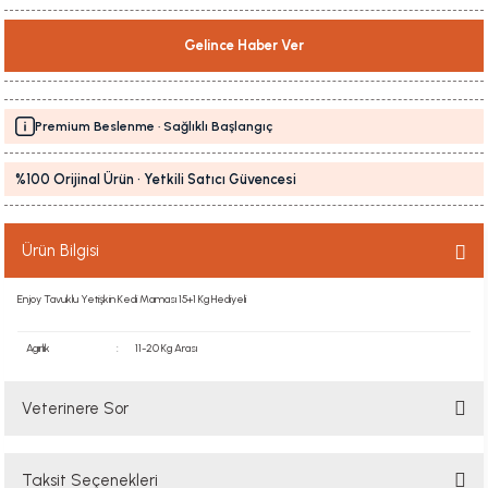
Gelince Haber Ver
Premium Beslenme · Sağlıklı Başlangıç
%100 Orijinal Ürün · Yetkili Satıcı Güvencesi
Ürün Bilgisi
Enjoy Tavuklu Yetişkin Kedi Maması 15+1 Kg Hediyeli
Agırlık
:
11-20 Kg Arası
Veterinere Sor
Taksit Seçenekleri