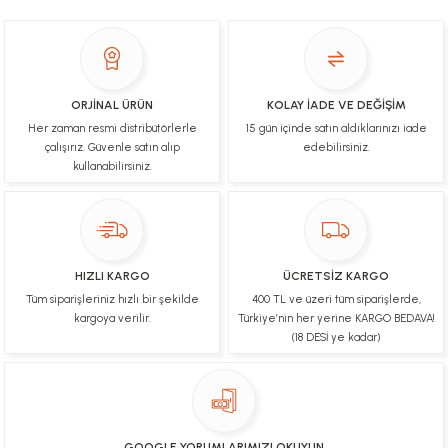
İşlerinde başarılılar, çok memnunum. Kaliteli orijinal
ürünler
B... N... | 19/03/2025
ORJİNAL ÜRÜN
KOLAY İADE VE DEĞİŞİM
Her zaman resmi distribütörlerle
15 gün içinde satın aldıklarınızı iade
Çok hızlı bir şekilde tarafıma gönderildi Ürün
paketleme çok güzeldi Hediye için de Ayriyeten
çalışırız. Güvenle satın alıp
edebilirsiniz.
Teşekkür ederim fiyatta gayet uygun
kullanabilirsiniz.
Ulviye tosun | 08/02/2025
Orijinal ürün gönderdiğine inandığım bir firma ve
kargoları ile yakından ilgileniyorlar.
HIZLI KARGO
ÜCRETSİZ KARGO
B... A... | 07/02/2025
Tüm siparişleriniz hızlı bir şekilde
400 TL ve üzeri tüm siparişlerde,
kargoya verilir.
Türkiye’nin her yerine KARGO BEDAVA!
Ürünüm sorunsuz bir hasarsız bir şekilde elime
(18 DESİ ye kadar)
ulaştı teşekkürler
U... t... | 04/02/2025
Mükemmel
GOOGLE YORUMLARIMIZI OKUYUN