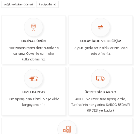
sağlık ve bakım ürünleri
kedi parfümü
YİGİDİM İNAK | 03/04/2025
İşlerinde başarılılar, çok memnunum. Kaliteli orijinal
ürünler
B... N... | 19/03/2025
ORJİNAL ÜRÜN
KOLAY İADE VE DEĞİŞİM
Her zaman resmi distribütörlerle
15 gün içinde satın aldıklarınızı iade
Çok hızlı bir şekilde tarafıma gönderildi Ürün
paketleme çok güzeldi Hediye için de Ayriyeten
çalışırız. Güvenle satın alıp
edebilirsiniz.
Teşekkür ederim fiyatta gayet uygun
kullanabilirsiniz.
Ulviye tosun | 08/02/2025
Orijinal ürün gönderdiğine inandığım bir firma ve
kargoları ile yakından ilgileniyorlar.
HIZLI KARGO
ÜCRETSİZ KARGO
B... A... | 07/02/2025
Tüm siparişleriniz hızlı bir şekilde
400 TL ve üzeri tüm siparişlerde,
kargoya verilir.
Türkiye’nin her yerine KARGO BEDAVA!
Ürünüm sorunsuz bir hasarsız bir şekilde elime
(18 DESİ ye kadar)
ulaştı teşekkürler
U... t... | 04/02/2025