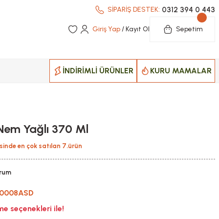
0312 394 0 443
SİPARİŞ DESTEK:
Giriş Yap
/ Kayıt Ol
Sepetim
İNDİRİMLİ ÜRÜNLER
KURU MAMALAR
em Yağlı 370 Ml
sinde en çok satılan 7.ürün
orum
-0008ASD
 seçenekleri ile!