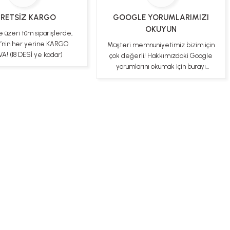
RETSİZ KARGO
GOOGLE YORUMLARIMIZI
OKUYUN
e üzeri tüm siparişlerde,
e’nin her yerine KARGO
Müşteri memnuniyetimiz bizim için
A! (18 DESİ ye kadar)
çok değerli! Hakkımızdaki Google
yorumlarını okumak için burayı
tıklayabilirsiniz
ş Sözleşmesi
Gizlilik ve Güvenlik