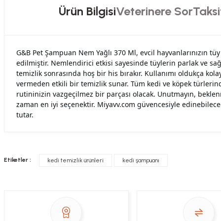
Ürün Bilgisi
Veterinere Sor
Taksi
G&B Pet Şampuan Nem Yağlı 370 Ml, evcil hayvanlarınızın tüy v
edilmiştir. Nemlendirici etkisi sayesinde tüylerin parlak ve s
temizlik sonrasında hoş bir his bırakır. Kullanımı oldukça kol
vermeden etkili bir temizlik sunar. Tüm kedi ve köpek türler
rutininizin vazgeçilmez bir parçası olacak. Unutmayın, beklen
zaman en iyi seçenektir. Miyavv.com güvencesiyle edinebilece
tutar.
Hızlı davranış , taze mama teşekkür ediyorum
Etiketler :
kedi temizlik ürünleri
kedi şampuanı
Sorularınızı buradan sorabilirsiniz. Veteriner 
Alla Sakaoğlu | 27/08/2025
her sey harika, tesekkurler
Soru
E... T... | 05/05/2025