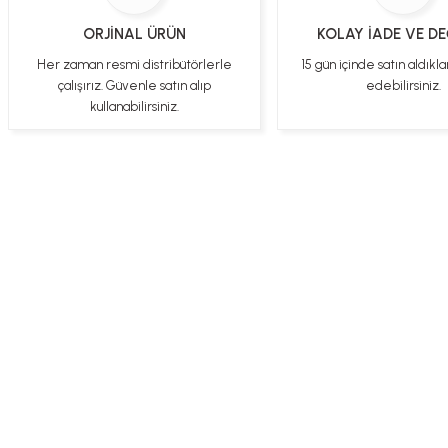
gönül rahatlığıyla alışveriş yapabilirsiniz
ORJİNAL ÜRÜN
KOLAY İADE VE D
Sezen Çakır | 03/05/2025
Her zaman resmi distribütörlerle
15 gün içinde satın aldıkla
çalışırız. Güvenle satın alıp
edebilirsiniz.
kullanabilirsiniz.
Gercekten paketleme ve kargo hizi cok iyiydi hediyeniz icin cok tesekkur
ederim
YİGİDİM İNAK | 03/04/2025
İşlerinde başarılılar, çok memnunum. Kaliteli orijinal ürünler
B... N... | 19/03/2025
Çok hızlı bir şekilde tarafıma gönderildi Ürün paketleme çok güzeldi
Üye Ol
İletişim
İade & İptal Koşul
Hediye için de Ayriyeten Teşekkür ederim fiyatta gayet uygun
Ulviye tosun | 08/02/2025
Orijinal ürün gönderdiğine inandığım bir firma ve kargoları ile yakından
ilgileniyorlar.