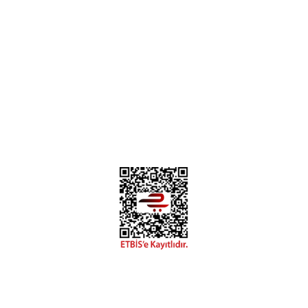
Instagram
Facebook
Diğer yorumları göster
Copyright 2018 miyavv.com BFS A.Ş Kuruluşudur
 Kredi Kartı Bilgileriniz 256bit SSL Sertifikası ile korunmakta