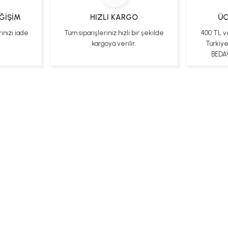
EĞİŞİM
HIZLI KARGO
ÜC
rınızı iade
Tüm siparişleriniz hızlı bir şekilde
400 TL v
kargoya verilir.
Türkiy
BEDAV
ları
Kişisel Veriler Politikası
Hakkımızda
Mesafeli Satı
Bizi Takip Edin