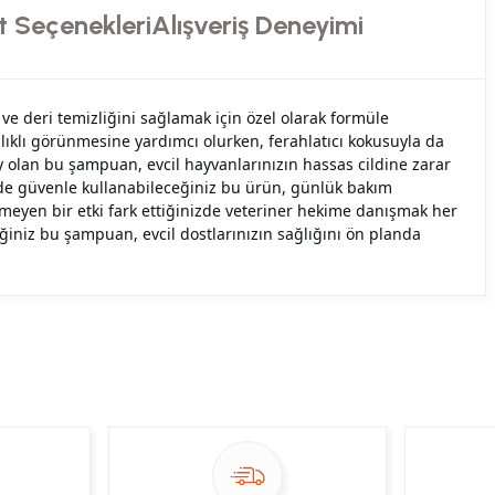
t Seçenekleri
Alışveriş Deneyimi
e deri temizliğini sağlamak için özel olarak formüle
ağlıklı görünmesine yardımcı olurken, ferahlatıcı kokusuyla da
ay olan bu şampuan, evcil hayvanlarınızın hassas cildine zarar
inde güvenle kullanabileceğiniz bu ürün, günlük bakım
meyen bir etki fark ettiğinizde veteriner hekime danışmak her
ğiniz bu şampuan, evcil dostlarınızın sağlığını ön planda
ekibimiz en kısa sürede sorunuzu yanıtlayacaktır
 Sor