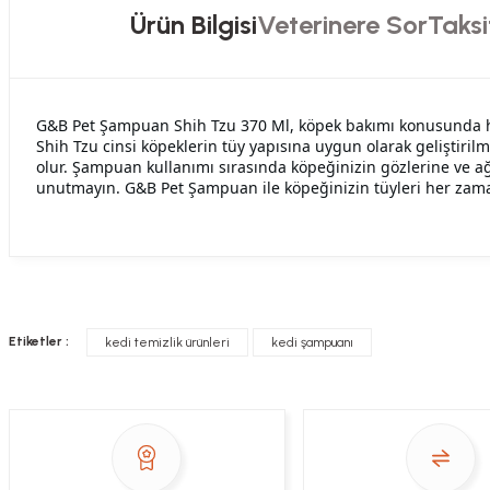
Ürün Bilgisi
Veterinere Sor
Taksi
G&B Pet Şampuan Shih Tzu 370 Ml, köpek bakımı konusunda ha
Shih Tzu cinsi köpeklerin tüy yapısına uygun olarak geliştiril
olur. Şampuan kullanımı sırasında köpeğinizin gözlerine ve ağ
unutmayın. G&B Pet Şampuan ile köpeğinizin tüyleri her zama
Hızlı davranış , taze mama teşekkür ediyorum
Sorularınızı buradan sorabilirsiniz. Veteriner 
Alla Sakaoğlu | 27/08/2025
Etiketler :
kedi temizlik ürünleri
kedi şampuanı
her sey harika, tesekkurler
Soru
E... T... | 05/05/2025
gönül rahatlığıyla alışveriş yapabilirsiniz