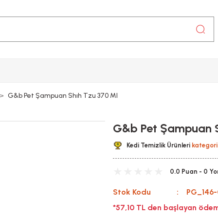
G&b Pet Şampuan Shıh Tzu 370 Ml
G&b Pet Şampuan S
Kedi Temizlik Ürünleri
kategori
0.0 Puan - 0 Y
Stok Kodu
PG_146-
*57,10 TL den başlayan ödeme