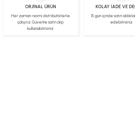
ORJİNAL ÜRÜN
KOLAY İADE VE D
Sezen Çakır | 03/05/2025
Her zaman resmi distribütörlerle
15 gün içinde satın aldıkla
çalışırız. Güvenle satın alıp
edebilirsiniz.
Gercekten paketleme ve kargo hizi cok iyiydi hediyeniz icin cok tesekkur
ederim
kullanabilirsiniz.
YİGİDİM İNAK | 03/04/2025
İşlerinde başarılılar, çok memnunum. Kaliteli orijinal ürünler
B... N... | 19/03/2025
Çok hızlı bir şekilde tarafıma gönderildi Ürün paketleme çok güzeldi
Hediye için de Ayriyeten Teşekkür ederim fiyatta gayet uygun
Üye Ol
İletişim
İade & İptal Koşul
Ulviye tosun | 08/02/2025
Orijinal ürün gönderdiğine inandığım bir firma ve kargoları ile yakından
ilgileniyorlar.
B... A... | 07/02/2025