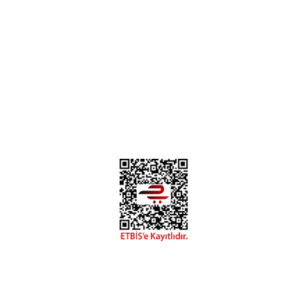
Instagram
Facebook
Diğer yorumları göster
Copyright 2018 miyavv.com BFS A.Ş Kuruluşudur
 Kredi Kartı Bilgileriniz 256bit SSL Sertifikası ile korunmakta