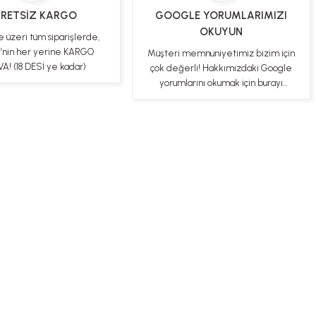
RETSİZ KARGO
GOOGLE YORUMLARIMIZI
OKUYUN
e üzeri tüm siparişlerde,
e’nin her yerine KARGO
Müşteri memnuniyetimiz bizim için
A! (18 DESİ ye kadar)
çok değerli! Hakkımızdaki Google
yorumlarını okumak için burayı
tıklayabilirsiniz
ş Sözleşmesi
Gizlilik ve Güvenlik