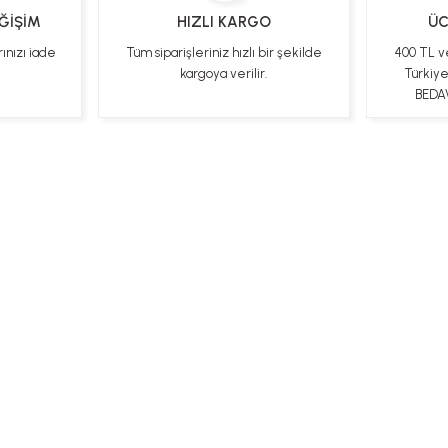
EĞİŞİM
HIZLI KARGO
ÜC
rınızı iade
Tüm siparişleriniz hızlı bir şekilde
400 TL v
kargoya verilir.
Türkiy
BEDAV
ları
Kişisel Veriler Politikası
Hakkımızda
Mesafeli Satı
Bizi Takip Edin