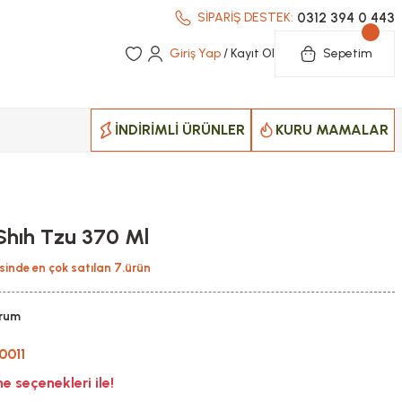
0312 394 0 443
SİPARİŞ DESTEK:
Giriş Yap
/ Kayıt Ol
Sepetim
İNDİRİMLİ ÜRÜNLER
KURU MAMALAR
hıh Tzu 370 Ml
sinde en çok satılan 7.ürün
orum
0011
 seçenekleri ile!