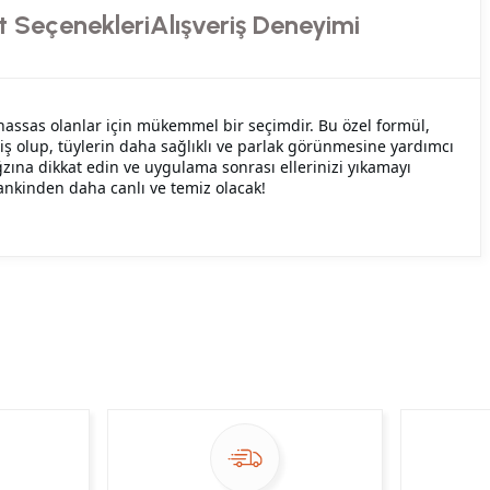
t Seçenekleri
Alışveriş Deneyimi
ssas olanlar için mükemmel bir seçimdir. Bu özel formül,
miş olup, tüylerin daha sağlıklı ve parlak görünmesine yardımcı
zına dikkat edin ve uygulama sonrası ellerinizi yıkamayı
nkinden daha canlı ve temiz olacak!
ekibimiz en kısa sürede sorunuzu yanıtlayacaktır
 Sor