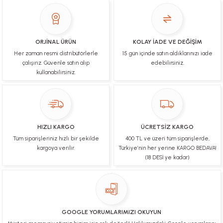
YİGİDİM İNAK | 03/04/2025
İşlerinde başarılılar, çok memnunum. Kaliteli orijinal
ürünler
ORJİNAL ÜRÜN
KOLAY İADE VE DEĞİŞİM
Her zaman resmi distribütörlerle
15 gün içinde satın aldıklarınızı iade
B... N... | 19/03/2025
çalışırız. Güvenle satın alıp
edebilirsiniz.
kullanabilirsiniz.
Çok hızlı bir şekilde tarafıma gönderildi Ürün
paketleme çok güzeldi Hediye için de Ayriyeten
Teşekkür ederim fiyatta gayet uygun
Ulviye tosun | 08/02/2025
HIZLI KARGO
ÜCRETSİZ KARGO
Orijinal ürün gönderdiğine inandığım bir firma ve
Tüm siparişleriniz hızlı bir şekilde
400 TL ve üzeri tüm siparişlerde,
kargoları ile yakından ilgileniyorlar.
kargoya verilir.
Türkiye’nin her yerine KARGO BEDAVA!
B... A... | 07/02/2025
(18 DESİ ye kadar)
Ürünüm sorunsuz bir hasarsız bir şekilde elime
ulaştı teşekkürler
U... t... | 04/02/2025
GOOGLE YORUMLARIMIZI OKUYUN