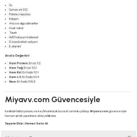
Su
Somon eti %10
Patates nişastası
Kolajen
Meyve oligosakkaritler
Guar sakızı
Taurin
Hafif kalsiyum karbonat
D-isoaskorbat sodyum
E vitamini
Analiz Değerleri:
Ham Protein:
En az %2
Ham Yağ:
En az %0.1
Ham Kül:
En fazla %0.1
Ham Lif:
En fazla %0.5
Nem:
En fazla %96.5
Miyavv.com Güvencesiyle
Kedinizin hidrasyonunu ve keyfini artıracak bu özel somonlu çorbayı,
Miyavv.com
güvencesiyle
hemen şimdi sepetinize ekleyebilirsiniz.
Sepete Ekle
|
Hemen Satın Al