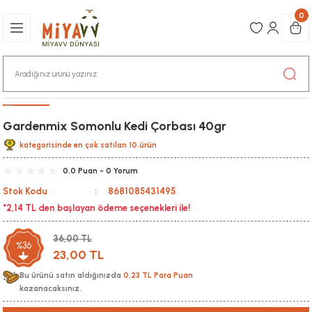
0
Gardenmix Somonlu Kedi Çorbası 40gr
kategorisinde en çok satılan 10.ürün
0.0 Puan - 0 Yorum
Stok Kodu
8681085431495
*2,14 TL den başlayan ödeme seçenekleri ile!
36,00 TL
%36
23,00 TL
Bu ürünü satın aldığınızda
0,23 TL Para Puan
kazanacaksınız.