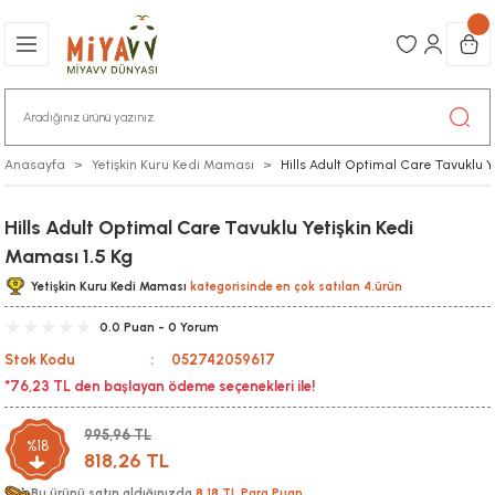
Anasayfa
Yetişkin Kuru Kedi Maması
Hills Adult Optimal Care Tavuklu Y
Hills Adult Optimal Care Tavuklu Yetişkin Kedi
Maması 1.5 Kg
Yetişkin Kuru Kedi Maması
kategorisinde en çok satılan 4.ürün
0.0 Puan - 0 Yorum
Stok Kodu
052742059617
*76,23 TL den başlayan ödeme seçenekleri ile!
995,96 TL
%18
818,26 TL
Bu ürünü satın aldığınızda
8,18 TL Para Puan