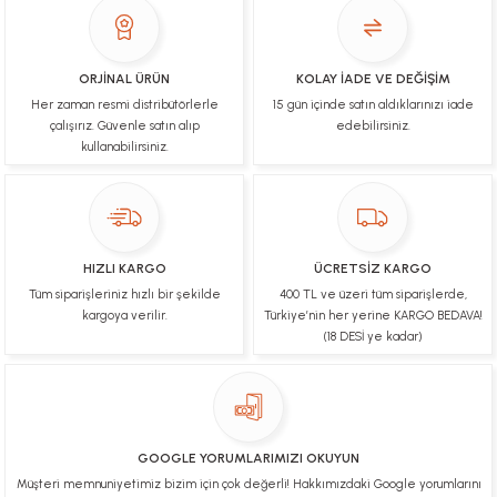
İşlerinde başarılılar, çok memnunum. Kaliteli orijinal
ürünler
B... N... | 19/03/2025
ORJİNAL ÜRÜN
KOLAY İADE VE DEĞİŞİM
Her zaman resmi distribütörlerle
15 gün içinde satın aldıklarınızı iade
Çok hızlı bir şekilde tarafıma gönderildi Ürün
paketleme çok güzeldi Hediye için de Ayriyeten
çalışırız. Güvenle satın alıp
edebilirsiniz.
Teşekkür ederim fiyatta gayet uygun
kullanabilirsiniz.
Ulviye tosun | 08/02/2025
Orijinal ürün gönderdiğine inandığım bir firma ve
kargoları ile yakından ilgileniyorlar.
HIZLI KARGO
ÜCRETSİZ KARGO
B... A... | 07/02/2025
Tüm siparişleriniz hızlı bir şekilde
400 TL ve üzeri tüm siparişlerde,
kargoya verilir.
Türkiye’nin her yerine KARGO BEDAVA!
Ürünüm sorunsuz bir hasarsız bir şekilde elime
(18 DESİ ye kadar)
ulaştı teşekkürler
U... t... | 04/02/2025
Mükemmel
GOOGLE YORUMLARIMIZI OKUYUN
Hafize Eldemir | 24/01/2025
Müşteri memnuniyetimiz bizim için çok değerli! Hakkımızdaki Google yorumlarını