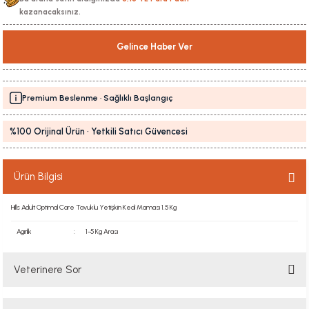
kazanacaksınız.
Gelince Haber Ver
Premium Beslenme · Sağlıklı Başlangıç
%100 Orijinal Ürün · Yetkili Satıcı Güvencesi
Ürün Bilgisi
Hills Adult Optimal Care Tavuklu Yetişkin Kedi Maması 1.5 Kg
Agırlık
:
1-5 Kg Arası
Veterinere Sor