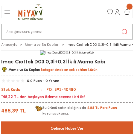
Anasayfa
Mama ve Su Kapları
Imac Cıottolı D03 0,3l+0,3l İkili Mama 
Imac Cıottolı D03 0,3l+0,3l İkili Mama Kabı
Mama ve Su Kapları
kategorisinde en çok satılan 1.ürün
0.0 Puan - 0 Yorum
Stok Kodu
PG_392-40480
*45,22 TL den başlayan ödeme seçenekleri ile!
Bu ürünü satın aldığınızda
4,85 TL Para Puan
485,39 TL
kazanacaksınız.
Gelince Haber Ver