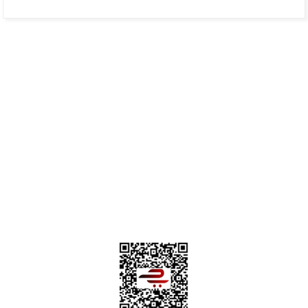
Hafize Eldemir | 24/01/2025
Mükemmel
H... B... | 24/01/2025
Üye Ol
İletişim
İade & İptal Koşulları
Kişisel Veriler Politikası
Hakkımızda
Mesafeli Satış Sözleşmesi
Gizlilik ve Güvenlik
Deneyimini Paylaş
Diğer yorumları göster
0312 394 0 443
Bizi Takip Edin
Instagram
Facebook