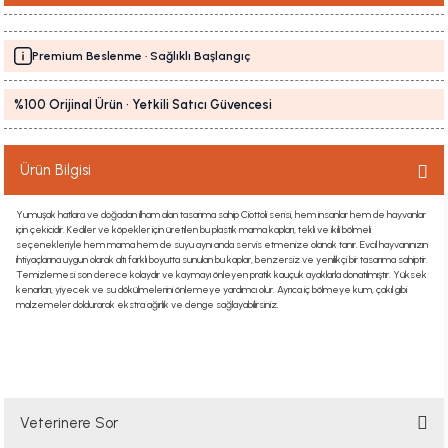
Premium Beslenme · Sağlıklı Başlangıç
%100 Orijinal Ürün · Yetkili Satıcı Güvencesi
Ürün Bilgisi
Yumuşak hatlara ve doğadan ilham alan tasarıma sahip Ciottoli serisi, hem insanlar hem de hayvanlar
için çekicidir. Kediler ve köpekler için üretilen bu plastik mama kapları, tekli ve ikili bölmeli
seçenekleriyle hem mama hem de suyu aynı anda servis etmenize olanak tanır. Evcil hayvanınızın
ihtiyaçlarına uygun olarak altı farklı boyutta sunulan bu kaplar, benzersiz ve yenilikçi bir tasarıma sahiptir.
Temizlemesi son derece kolaydır ve kaymayı önleyen pratik kauçuk ayaklarla donatılmıştır. Yüksek
kenarları, yiyecek ve su dökülmelerini önlemeye yardımcı olur. Ayrıca iç bölmeye kum, çakıl gibi
malzemeler doldurarak ekstra ağırlık ve denge sağlayabilirsiniz.
Veterinere Sor