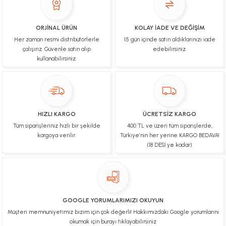
İşlerinde başarılılar, çok memnunum. Kaliteli orijinal
ürünler
ORJİNAL ÜRÜN
KOLAY İADE VE DEĞİŞİM
Her zaman resmi distribütörlerle
15 gün içinde satın aldıklarınızı iade
B... N... | 19/03/2025
çalışırız. Güvenle satın alıp
edebilirsiniz.
kullanabilirsiniz.
Çok hızlı bir şekilde tarafıma gönderildi Ürün
paketleme çok güzeldi Hediye için de Ayriyeten
Teşekkür ederim fiyatta gayet uygun
Ulviye tosun | 08/02/2025
HIZLI KARGO
ÜCRETSİZ KARGO
Orijinal ürün gönderdiğine inandığım bir firma ve
Tüm siparişleriniz hızlı bir şekilde
400 TL ve üzeri tüm siparişlerde,
kargoları ile yakından ilgileniyorlar.
kargoya verilir.
Türkiye’nin her yerine KARGO BEDAVA!
B... A... | 07/02/2025
(18 DESİ ye kadar)
Ürünüm sorunsuz bir hasarsız bir şekilde elime
ulaştı teşekkürler
U... t... | 04/02/2025
GOOGLE YORUMLARIMIZI OKUYUN
Müşteri memnuniyetimiz bizim için çok değerli! Hakkımızdaki Google yorumlarını
Mükemmel
okumak için burayı tıklayabilirsiniz