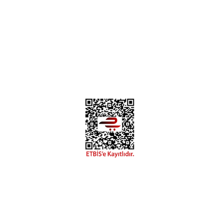
Instagram
Facebook
Diğer yorumları göster
Copyright 2018 miyavv.com BFS A.Ş Kuruluşudur
 Kredi Kartı Bilgileriniz 256bit SSL Sertifikası ile korunmakta