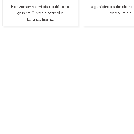
gönül rahatlığıyla alışveriş yapabilirsiniz
Her zaman resmi distribütörlerle
15 gün içinde satın aldıkla
Sezen Çakır | 03/05/2025
çalışırız. Güvenle satın alıp
edebilirsiniz.
kullanabilirsiniz.
Gercekten paketleme ve kargo hizi cok iyiydi hediyeniz icin cok tesekkur
ederim
YİGİDİM İNAK | 03/04/2025
İşlerinde başarılılar, çok memnunum. Kaliteli orijinal ürünler
B... N... | 19/03/2025
Üye Ol
İletişim
İade & İptal Koşul
Çok hızlı bir şekilde tarafıma gönderildi Ürün paketleme çok güzeldi
Hediye için de Ayriyeten Teşekkür ederim fiyatta gayet uygun
Ulviye tosun | 08/02/2025
Orijinal ürün gönderdiğine inandığım bir firma ve kargoları ile yakından
ilgileniyorlar.
B... A... | 07/02/2025