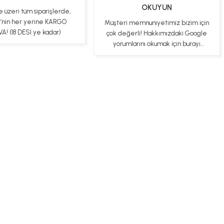
OKUYUN
e üzeri tüm siparişlerde,
e’nin her yerine KARGO
Müşteri memnuniyetimiz bizim için
A! (18 DESİ ye kadar)
çok değerli! Hakkımızdaki Google
yorumlarını okumak için burayı
tıklayabilirsiniz
ş Sözleşmesi
Gizlilik ve Güvenlik