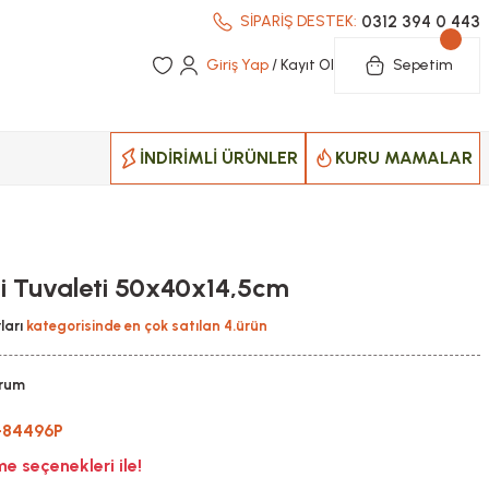
0312 394 0 443
SİPARİŞ DESTEK:
Giriş Yap
/ Kayıt Ol
Sepetim
İNDİRİMLİ ÜRÜNLER
KURU MAMALAR
di Tuvaleti 50x40x14,5cm
ları
kategorisinde en çok satılan 4.ürün
orum
-84496P
 seçenekleri ile!