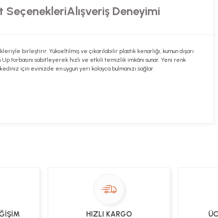
t Seçenekleri
Alışveriş Deneyimi
leriyle birleştirir. Yükseltilmiş ve çıkarılabilir plastik kenarlığı, kumun dışarı
 Up torbasını sabitleyerek hızlı ve etkili temizlik imkânı sunar. Yeni renk
kediniz için evinizde en uygun yeri kolayca bulmanızı sağlar.
ekibimiz en kısa sürede sorunuzu yanıtlayacaktır
 Sor
EĞİŞİM
HIZLI KARGO
ÜC