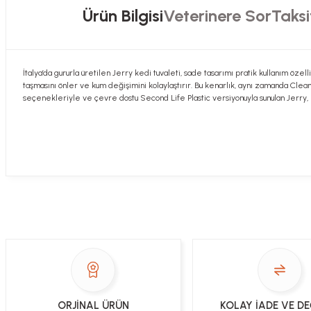
Ürün Bilgisi
Veterinere Sor
Taksi
İtalya’da gururla üretilen Jerry kedi tuvaleti, sade tasarımı pratik kullanım özellik
taşmasını önler ve kum değişimini kolaylaştırır. Bu kenarlık, aynı zamanda Clean
seçenekleriyle ve çevre dostu Second Life Plastic versiyonuyla sunulan Jerry, 
Hızlı davranış , taze mama teşekkür ediyorum
Sorularınızı buradan sorabilirsiniz. Veteriner 
Alla Sakaoğlu | 27/08/2025
her sey harika, tesekkurler
Soru
E... T... | 05/05/2025
ORJİNAL ÜRÜN
KOLAY İADE VE D