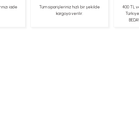
rınızı iade
Tüm siparişleriniz hızlı bir şekilde
400 TL v
kargoya verilir.
Türkiy
BEDAV
ları
Kişisel Veriler Politikası
Hakkımızda
Mesafeli Satı
Bizi Takip Edin