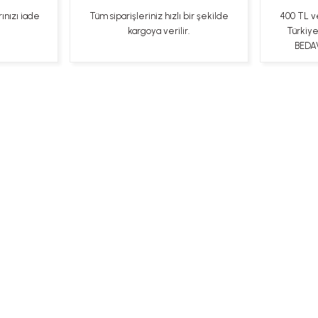
rınızı iade
Tüm siparişleriniz hızlı bir şekilde
400 TL v
kargoya verilir.
Türkiy
BEDAV
ları
Kişisel Veriler Politikası
Hakkımızda
Mesafeli Satı
Bizi Takip Edin