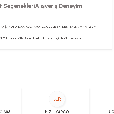
t Seçenekleri
Alışveriş Deneyimi
AHŞAP OYUNCAK. AVLANMA İÇGÜDÜLERİNİ DESTEKLER. 19 * 19 *2 CM
 Talimatlar. Kitty Round Hakkında: avcılık için harika olanaklar.
ekibimiz en kısa sürede sorunuzu yanıtlayacaktır
 Sor
EĞİŞİM
HIZLI KARGO
ÜC