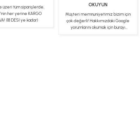
OKUYUN
e üzeri tüm siparişlerde,
e’nin her yerine KARGO
Müşteri memnuniyetimiz bizim için
A! (18 DESİ ye kadar)
çok değerli! Hakkımızdaki Google
yorumlarını okumak için burayı
tıklayabilirsiniz
ş Sözleşmesi
Gizlilik ve Güvenlik