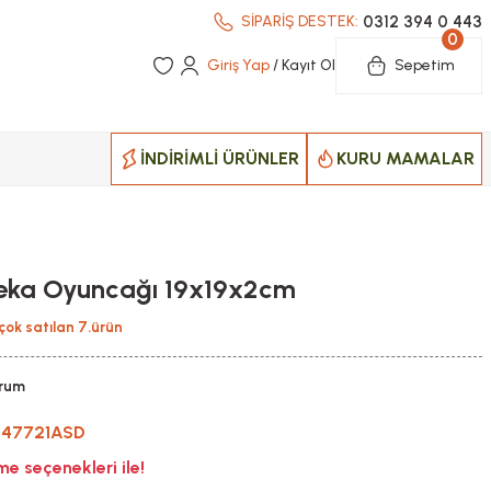
0312 394 0 443
SİPARİŞ DESTEK:
0
Giriş Yap
/ Kayıt Ol
Sepetim
İNDİRİMLİ ÜRÜNLER
KURU MAMALAR
Zeka Oyuncağı 19x19x2cm
çok satılan 7.ürün
orum
-47721ASD
e seçenekleri ile!