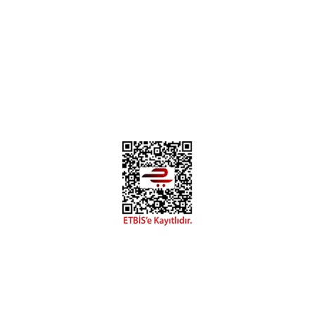
Instagram
Facebook
Diğer yorumları göster
Copyright 2018 miyavv.com BFS A.Ş Kuruluşudur
 Kredi Kartı Bilgileriniz 256bit SSL Sertifikası ile korunmakta