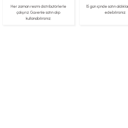
Her zaman resmi distribütörlerle
15 gün içinde satın aldıkla
Gercekten paketleme ve kargo hizi cok iyiydi hediyeniz icin cok tesekkur
çalışırız. Güvenle satın alıp
edebilirsiniz.
ederim
kullanabilirsiniz.
YİGİDİM İNAK | 03/04/2025
İşlerinde başarılılar, çok memnunum. Kaliteli orijinal ürünler
B... N... | 19/03/2025
Çok hızlı bir şekilde tarafıma gönderildi Ürün paketleme çok güzeldi
Hediye için de Ayriyeten Teşekkür ederim fiyatta gayet uygun
Üye Ol
İletişim
İade & İptal Koşul
Ulviye tosun | 08/02/2025
Orijinal ürün gönderdiğine inandığım bir firma ve kargoları ile yakından
ilgileniyorlar.
B... A... | 07/02/2025
Ürünüm sorunsuz bir hasarsız bir şekilde elime ulaştı teşekkürler