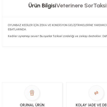
Ürün Bilgisi
Veterinere Sor
Taksi
OYUNBAZ KEDİLER İÇİN ZEKA VE KONDİSYON GELİŞTİRMELERİNE YARDIMCI 
EBATLARINDA.
Kediler oynamayı sever! Bu oyunlar fiziksel zindeliği ve zekayı destekler. Dahil.
Hızlı davranış , taze mama teşekkür ediyorum
Sorularınızı buradan sorabilirsiniz. Veteriner 
Alla Sakaoğlu | 27/08/2025
her sey harika, tesekkurler
Soru
E... T... | 05/05/2025
gönül rahatlığıyla alışveriş yapabilirsiniz
Sezen Çakır | 03/05/2025
ORJİNAL ÜRÜN
KOLAY İADE VE D