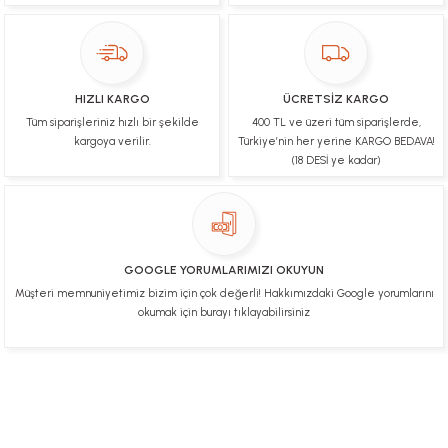
Ulviye tosun | 08/02/2025
Orijinal ürün gönderdiğine inandığım bir firma ve
kargoları ile yakından ilgileniyorlar.
HIZLI KARGO
ÜCRETSİZ KARGO
B... A... | 07/02/2025
Tüm siparişleriniz hızlı bir şekilde
400 TL ve üzeri tüm siparişlerde,
kargoya verilir.
Türkiye’nin her yerine KARGO BEDAVA!
Ürünüm sorunsuz bir hasarsız bir şekilde elime
(18 DESİ ye kadar)
ulaştı teşekkürler
U... t... | 04/02/2025
Mükemmel
GOOGLE YORUMLARIMIZI OKUYUN
Hafize Eldemir | 24/01/2025
Müşteri memnuniyetimiz bizim için çok değerli! Hakkımızdaki Google yorumlarını
okumak için burayı tıklayabilirsiniz
Mükemmel
H... B... | 24/01/2025
Üye Ol
İletişim
İade & İptal Koşulları
Kişisel Veriler Politikası
Deneyimini Paylaş
Diğer yorumları göster
Hakkımızda
Mesafeli Satış Sözleşmesi
Gizlilik ve Güvenlik