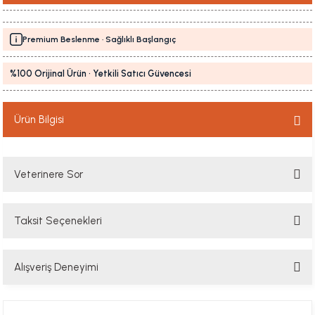
Premium Beslenme · Sağlıklı Başlangıç
%100 Orijinal Ürün · Yetkili Satıcı Güvencesi
Ürün Bilgisi
Veterinere Sor
Taksit Seçenekleri
Sorularınızı buradan sorabilirsiniz. Veteriner ekibimiz en kısa sürede
sorunuzu yanıtlayacaktır
Alışveriş Deneyimi
Soru Sor
Hızlı davranış , taze mama teşekkür ediyorum