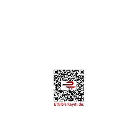
0312 394 0 443
Bizi Takip Edin
Instagram
Facebook
Copyright 2018 miyavv.com BFS A.Ş Kuruluşudur
Tüm Kredi Kartı Bilgileriniz 256bit SSL Sertifikası ile korunmaktadır.