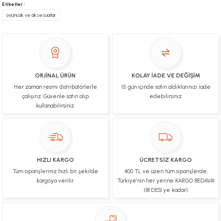
hediyeniz icin cok tesekkur ederim
Etiketler :
oyuncak ve aksesuarlar
YİGİDİM İNAK | 03/04/2025
İşlerinde başarılılar, çok memnunum. Kaliteli orijinal
ürünler
B... N... | 19/03/2025
ORJİNAL ÜRÜN
KOLAY İADE VE DEĞİŞİM
Her zaman resmi distribütörlerle
15 gün içinde satın aldıklarınızı iade
Çok hızlı bir şekilde tarafıma gönderildi Ürün
paketleme çok güzeldi Hediye için de Ayriyeten
çalışırız. Güvenle satın alıp
edebilirsiniz.
Teşekkür ederim fiyatta gayet uygun
kullanabilirsiniz.
Ulviye tosun | 08/02/2025
Orijinal ürün gönderdiğine inandığım bir firma ve
kargoları ile yakından ilgileniyorlar.
HIZLI KARGO
ÜCRETSİZ KARGO
B... A... | 07/02/2025
Tüm siparişleriniz hızlı bir şekilde
400 TL ve üzeri tüm siparişlerde,
kargoya verilir.
Türkiye’nin her yerine KARGO BEDAVA!
Ürünüm sorunsuz bir hasarsız bir şekilde elime
(18 DESİ ye kadar)
ulaştı teşekkürler
U... t... | 04/02/2025