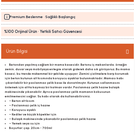
Premium Beslenme · Sağlıklı Başlangıç
%100 Orijinal Ürün · Yetkili Satıcı Güvencesi
Ürün Bilgisi
Betondan yapılmış sağlam bir mama kasesidir. Betonu iç mekanlarda, örneğin
zemin, duvar veya mobilyaya entegre olarak giderek daha sık görüyoruz. Bu mama
kasesi, bu trende mükemmel bir şekilde uyuşuyor. Zemini çizilmelere karşı korumak
için beton kutunun alt kısmında koruyucu ayaklar bulunmaktadır. Maması kabı
çıkarılabilir bir paslanmaz çelik kase ile donatılmıştır. Kutunun sallanmasını
önlemek için altta kaymaz bir katman vardır. Paslanmaz çelik hazne bulaşık
makinesinde yıkanabilir. Ayrıca paslanmaz çelik mamanın kokusunun
emilmemesini sağlar. Su kabı olarak da kullanabilirsiniz.
– Beton alt kısım
– Paslanmaz çelik iç hazne
– Koruyucu ayaklı
– Kediler ve küçük köpekler için
– Bulaşık makinesinde yıkanabilir paslanmaz çelik hazne
– Yemek veya su için
Boyutlar: çap. 20cm - 700ml