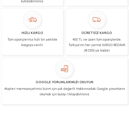
kullanabilirsiniz.
Ulviye tosun | 08/02/2025
Orijinal ürün gönderdiğine inandığım bir firma ve
kargoları ile yakından ilgileniyorlar.
HIZLI KARGO
ÜCRETSİZ KARGO
B... A... | 07/02/2025
Tüm siparişleriniz hızlı bir şekilde
400 TL ve üzeri tüm siparişlerde,
kargoya verilir.
Türkiye’nin her yerine KARGO BEDAVA!
Ürünüm sorunsuz bir hasarsız bir şekilde elime
(18 DESİ ye kadar)
ulaştı teşekkürler
U... t... | 04/02/2025
Mükemmel
GOOGLE YORUMLARIMIZI OKUYUN
Hafize Eldemir | 24/01/2025
Müşteri memnuniyetimiz bizim için çok değerli! Hakkımızdaki Google yorumlarını
okumak için burayı tıklayabilirsiniz
Mükemmel
H... B... | 24/01/2025
Üye Ol
İletişim
İade & İptal Koşulları
Kişisel Veriler Politikası
Deneyimini Paylaş
Diğer yorumları göster