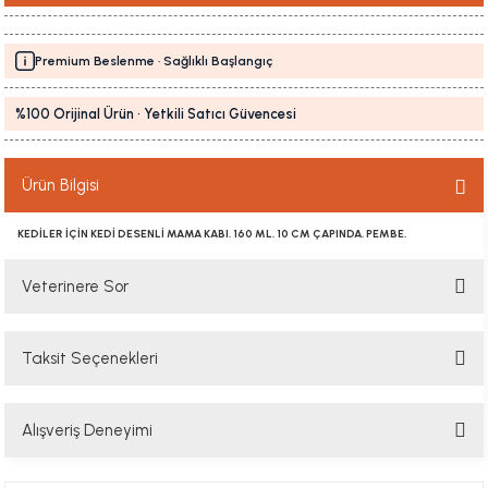
Premium Beslenme · Sağlıklı Başlangıç
%100 Orijinal Ürün · Yetkili Satıcı Güvencesi
Ürün Bilgisi
KEDİLER İÇİN KEDİ DESENLİ MAMA KABI. 160 ML. 10 CM ÇAPINDA. PEMBE.
Veterinere Sor
Taksit Seçenekleri
Sorularınızı buradan sorabilirsiniz. Veteriner ekibimiz en kısa sürede
sorunuzu yanıtlayacaktır
Alışveriş Deneyimi
Soru Sor
Hızlı davranış , taze mama teşekkür ediyorum