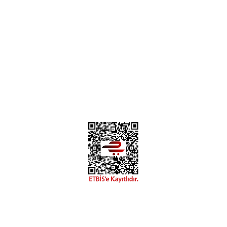
Hakkımızda
Mesafeli Satış Sözleşmesi
Gizlilik ve Güvenlik
0312 394 0 443
Bizi Takip Edin
Instagram
Facebook
Copyright 2018 miyavv.com BFS A.Ş Kuruluşudur
Tüm Kredi Kartı Bilgileriniz 256bit SSL Sertifikası ile korunmaktadır.