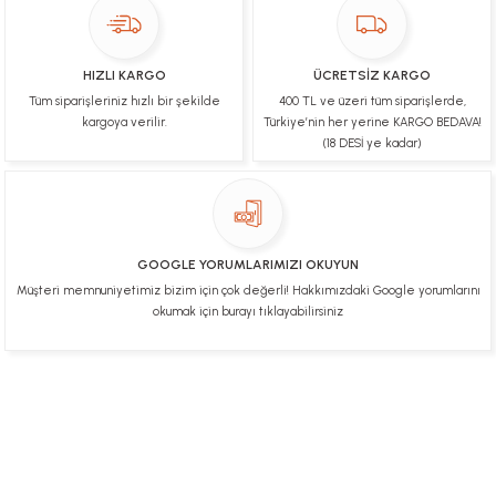
Teşekkür ederim fiyatta gayet uygun
Ulviye tosun | 08/02/2025
HIZLI KARGO
ÜCRETSİZ KARGO
Orijinal ürün gönderdiğine inandığım bir firma ve
Tüm siparişleriniz hızlı bir şekilde
400 TL ve üzeri tüm siparişlerde,
kargoları ile yakından ilgileniyorlar.
kargoya verilir.
Türkiye’nin her yerine KARGO BEDAVA!
B... A... | 07/02/2025
(18 DESİ ye kadar)
Ürünüm sorunsuz bir hasarsız bir şekilde elime
ulaştı teşekkürler
U... t... | 04/02/2025
GOOGLE YORUMLARIMIZI OKUYUN
Müşteri memnuniyetimiz bizim için çok değerli! Hakkımızdaki Google yorumlarını
Mükemmel
okumak için burayı tıklayabilirsiniz
Hafize Eldemir | 24/01/2025
Mükemmel
H... B... | 24/01/2025
Üye Ol
İletişim
İade & İptal Koşulları
Kişisel Veriler Politikası
Hakkımızda
Mesafeli Satış Sözleşmesi
Gizlilik ve Güvenlik
Deneyimini Paylaş
Diğer yorumları göster