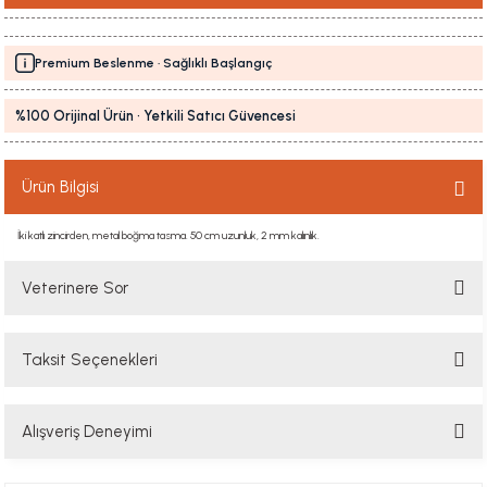
Premium Beslenme · Sağlıklı Başlangıç
%100 Orijinal Ürün · Yetkili Satıcı Güvencesi
Ürün Bilgisi
İki katlı zincirden, metal boğma tasma. 50 cm uzunluk, 2 mm kalınlık.
Veterinere Sor
Taksit Seçenekleri
Sorularınızı buradan sorabilirsiniz. Veteriner ekibimiz en kısa sürede
sorunuzu yanıtlayacaktır
Alışveriş Deneyimi
Soru Sor
Hızlı davranış , taze mama teşekkür ediyorum