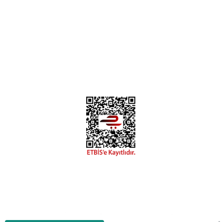
0312 394 0 443
Bizi Takip Edin
Instagram
Facebook
Copyright 2018 miyavv.com BFS A.Ş Kuruluşudur
Tüm Kredi Kartı Bilgileriniz 256bit SSL Sertifikası ile korunmaktadır.