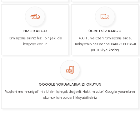
Ulviye tosun | 08/02/2025
Orijinal ürün gönderdiğine inandığım bir firma ve
kargoları ile yakından ilgileniyorlar.
HIZLI KARGO
ÜCRETSİZ KARGO
B... A... | 07/02/2025
Tüm siparişleriniz hızlı bir şekilde
400 TL ve üzeri tüm siparişlerde,
kargoya verilir.
Türkiye’nin her yerine KARGO BEDAVA!
Ürünüm sorunsuz bir hasarsız bir şekilde elime
(18 DESİ ye kadar)
ulaştı teşekkürler
U... t... | 04/02/2025
Mükemmel
GOOGLE YORUMLARIMIZI OKUYUN
Hafize Eldemir | 24/01/2025
Müşteri memnuniyetimiz bizim için çok değerli! Hakkımızdaki Google yorumlarını
okumak için burayı tıklayabilirsiniz
Mükemmel
H... B... | 24/01/2025
Üye Ol
İletişim
İade & İptal Koşulları
Kişisel Veriler Politikası
Deneyimini Paylaş
Diğer yorumları göster
Hakkımızda
Mesafeli Satış Sözleşmesi
Gizlilik ve Güvenlik