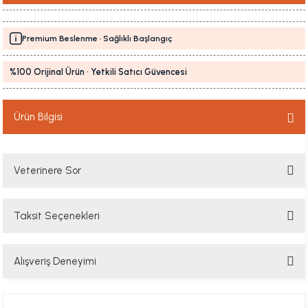
Premium Beslenme · Sağlıklı Başlangıç
%100 Orijinal Ürün · Yetkili Satıcı Güvencesi
Ürün Bilgisi
Veterinere Sor
Taksit Seçenekleri
Sorularınızı buradan sorabilirsiniz. Veteriner ekibimiz en kısa sürede
sorunuzu yanıtlayacaktır
Alışveriş Deneyimi
Soru Sor
Hızlı davranış , taze mama teşekkür ediyorum