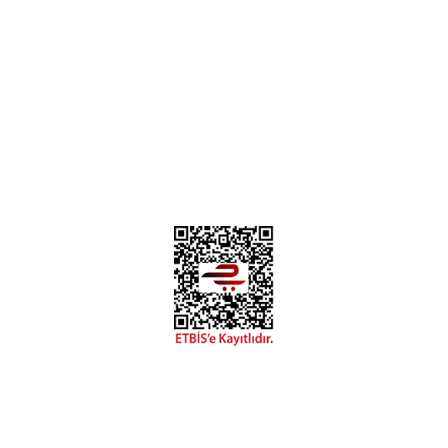
0312 394 0 443
Bizi Takip Edin
Instagram
Facebook
Copyright 2018 miyavv.com BFS A.Ş Kuruluşudur
Tüm Kredi Kartı Bilgileriniz 256bit SSL Sertifikası ile korunmaktadır.