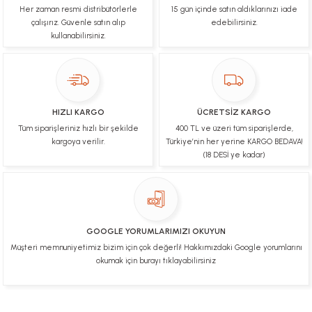
Her zaman resmi distribütörlerle
15 gün içinde satın aldıklarınızı iade
Çok hızlı bir şekilde tarafıma gönderildi Ürün
paketleme çok güzeldi Hediye için de Ayriyeten
çalışırız. Güvenle satın alıp
edebilirsiniz.
Teşekkür ederim fiyatta gayet uygun
kullanabilirsiniz.
Ulviye tosun | 08/02/2025
Orijinal ürün gönderdiğine inandığım bir firma ve
kargoları ile yakından ilgileniyorlar.
HIZLI KARGO
ÜCRETSİZ KARGO
B... A... | 07/02/2025
Tüm siparişleriniz hızlı bir şekilde
400 TL ve üzeri tüm siparişlerde,
kargoya verilir.
Türkiye’nin her yerine KARGO BEDAVA!
Ürünüm sorunsuz bir hasarsız bir şekilde elime
(18 DESİ ye kadar)
ulaştı teşekkürler
U... t... | 04/02/2025
Mükemmel
GOOGLE YORUMLARIMIZI OKUYUN
Hafize Eldemir | 24/01/2025
Müşteri memnuniyetimiz bizim için çok değerli! Hakkımızdaki Google yorumlarını
okumak için burayı tıklayabilirsiniz
Mükemmel
H... B... | 24/01/2025