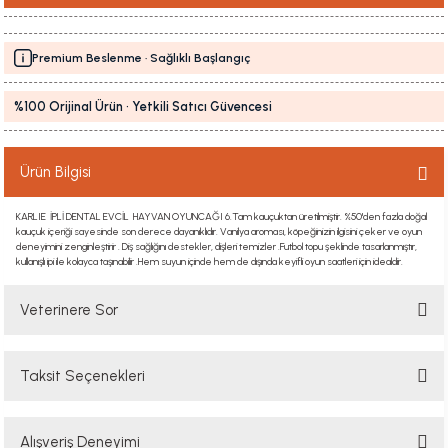
Premium Beslenme · Sağlıklı Başlangıç
%100 Orijinal Ürün · Yetkili Satıcı Güvencesi
Ürün Bilgisi
KARLIE İPLİ DENTAL EVCİL HAYVAN OYUNCAĞI 6.Tam kauçuktan üretilmiştir. %50'den fazla doğal
kauçuk içeriği sayesinde son derece dayanıklıdır. Vanilya aroması, köpeğinizin ilgisini çeker ve oyun
deneyimini zenginleştirir . Diş sağlığını destekler, dişleri temizler .Futbol topu şeklinde tasarlanmıştır,
kullanışlı ipi ile kolayca taşınabilir .Hem suyun içinde hem de dışında keyifli oyun saatleri için idealdir.
Veterinere Sor
Taksit Seçenekleri
Sorularınızı buradan sorabilirsiniz. Veteriner ekibimiz en kısa sürede
sorunuzu yanıtlayacaktır
Alışveriş Deneyimi