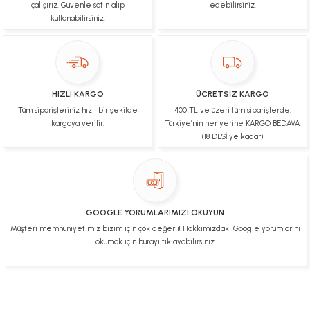
çalışırız. Güvenle satın alıp
edebilirsiniz.
kullanabilirsiniz.
Çok hızlı bir şekilde tarafıma gönderildi Ürün
paketleme çok güzeldi Hediye için de Ayriyeten
Teşekkür ederim fiyatta gayet uygun
Ulviye tosun | 08/02/2025
HIZLI KARGO
ÜCRETSİZ KARGO
Orijinal ürün gönderdiğine inandığım bir firma ve
Tüm siparişleriniz hızlı bir şekilde
400 TL ve üzeri tüm siparişlerde,
kargoları ile yakından ilgileniyorlar.
kargoya verilir.
Türkiye’nin her yerine KARGO BEDAVA!
B... A... | 07/02/2025
(18 DESİ ye kadar)
Ürünüm sorunsuz bir hasarsız bir şekilde elime
ulaştı teşekkürler
U... t... | 04/02/2025
GOOGLE YORUMLARIMIZI OKUYUN
Müşteri memnuniyetimiz bizim için çok değerli! Hakkımızdaki Google yorumlarını
Mükemmel
okumak için burayı tıklayabilirsiniz
Hafize Eldemir | 24/01/2025
Mükemmel
H... B... | 24/01/2025