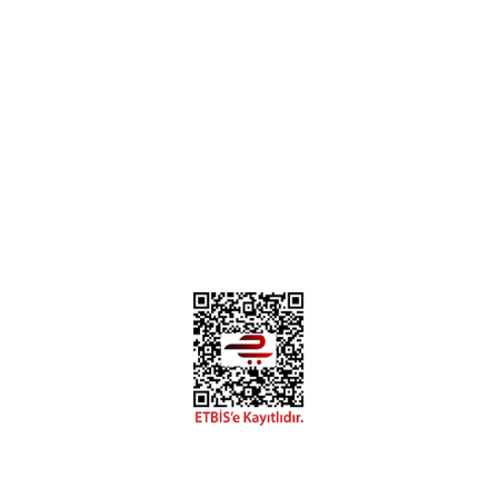
Üye Ol
İletişim
İade & İptal Koşulları
Kişisel Veriler Politikası
Hakkımızda
Mesafeli Satış Sözleşmesi
Gizlilik ve Güvenlik
Deneyimini Paylaş
Diğer yorumları göster
0312 394 0 443
Bizi Takip Edin
Instagram
Facebook
Copyright 2018 miyavv.com BFS A.Ş Kuruluşudur