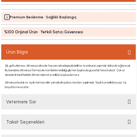
Premium Beslenme · Sağlıklı Başlangıç
%100 Orijinal Ürün · Yetkili Satıcı Güvencesi
Ürün Bilgisi
Şık gol kutlaması. Almanya atkısı ile hayvan arkadaşınızla birlikte tezahürat yapmak daha da eğlenceli.
Bu bandana Almanya forması ile kombinlenebildiği gibi tek başına da güzel bir hava katıyor. Çok iyi
donanımlı taraftarlarla Alman takımı kesinlikle kaybedemez.
Almanya baskılı ve siyah-kırmızı-altın yamalı atkı polyesterden yapılmıştır. Siyah kenarlıklı beyaz. Üç
boyutta mevcuttur.
Veterinere Sor
Taksit Seçenekleri
Sorularınızı buradan sorabilirsiniz. Veteriner ekibimiz en kısa sürede
sorunuzu yanıtlayacaktır