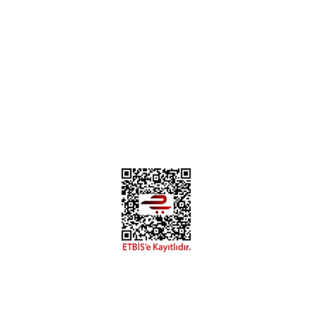
Hakkımızda
Mesafeli Satış Sözleşmesi
Gizlilik ve Güvenlik
0312 394 0 443
Bizi Takip Edin
Instagram
Facebook
Copyright 2018 miyavv.com BFS A.Ş Kuruluşudur
Tüm Kredi Kartı Bilgileriniz 256bit SSL Sertifikası ile korunmaktadır.