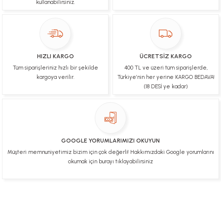
kullanabilirsiniz.
Ulviye tosun | 08/02/2025
Orijinal ürün gönderdiğine inandığım bir firma ve
kargoları ile yakından ilgileniyorlar.
HIZLI KARGO
ÜCRETSİZ KARGO
B... A... | 07/02/2025
Tüm siparişleriniz hızlı bir şekilde
400 TL ve üzeri tüm siparişlerde,
kargoya verilir.
Türkiye’nin her yerine KARGO BEDAVA!
Ürünüm sorunsuz bir hasarsız bir şekilde elime
(18 DESİ ye kadar)
ulaştı teşekkürler
U... t... | 04/02/2025
Mükemmel
GOOGLE YORUMLARIMIZI OKUYUN
Hafize Eldemir | 24/01/2025
Müşteri memnuniyetimiz bizim için çok değerli! Hakkımızdaki Google yorumlarını
okumak için burayı tıklayabilirsiniz
Mükemmel
H... B... | 24/01/2025
Üye Ol
İletişim
İade & İptal Koşulları
Kişisel Veriler Politikası
Deneyimini Paylaş
Diğer yorumları göster