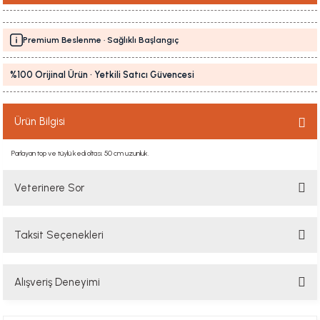
Premium Beslenme · Sağlıklı Başlangıç
%100 Orijinal Ürün · Yetkili Satıcı Güvencesi
Ürün Bilgisi
Parlayan top ve tüylü kedi oltası. 50 cm uzunluk.
Veterinere Sor
Taksit Seçenekleri
Sorularınızı buradan sorabilirsiniz. Veteriner ekibimiz en kısa sürede
sorunuzu yanıtlayacaktır
Alışveriş Deneyimi
Soru Sor
Hızlı davranış , taze mama teşekkür ediyorum