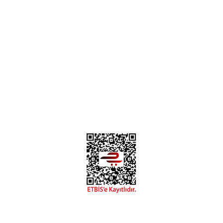
H... B... | 24/01/2025
Üye Ol
İletişim
İade & İptal Koşulları
Kişisel Veriler Politikası
Hakkımızda
Mesafeli Satış Sözleşmesi
Gizlilik ve Güvenlik
Deneyimini Paylaş
Diğer yorumları göster
0312 394 0 443
Bizi Takip Edin
Instagram
Facebook
Copyright 2018 miyavv.com BFS A.Ş Kuruluşudur