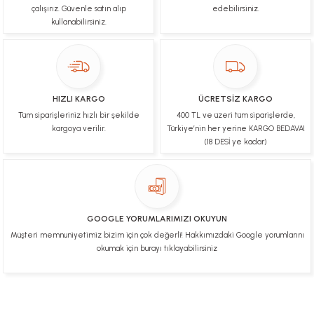
çalışırız. Güvenle satın alıp
edebilirsiniz.
kullanabilirsiniz.
Çok hızlı bir şekilde tarafıma gönderildi Ürün
paketleme çok güzeldi Hediye için de Ayriyeten
Teşekkür ederim fiyatta gayet uygun
Ulviye tosun | 08/02/2025
HIZLI KARGO
ÜCRETSİZ KARGO
Orijinal ürün gönderdiğine inandığım bir firma ve
Tüm siparişleriniz hızlı bir şekilde
400 TL ve üzeri tüm siparişlerde,
kargoları ile yakından ilgileniyorlar.
kargoya verilir.
Türkiye’nin her yerine KARGO BEDAVA!
B... A... | 07/02/2025
(18 DESİ ye kadar)
Ürünüm sorunsuz bir hasarsız bir şekilde elime
ulaştı teşekkürler
U... t... | 04/02/2025
GOOGLE YORUMLARIMIZI OKUYUN
Müşteri memnuniyetimiz bizim için çok değerli! Hakkımızdaki Google yorumlarını
Mükemmel
okumak için burayı tıklayabilirsiniz
Hafize Eldemir | 24/01/2025
Mükemmel