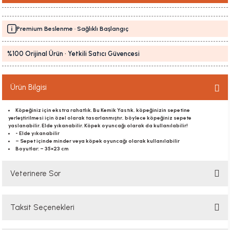
Premium Beslenme · Sağlıklı Başlangıç
%100 Orijinal Ürün · Yetkili Satıcı Güvencesi
Ürün Bilgisi
Köpeğiniz için ekstra rahatlık. Bu Kemik Yastık, köpeğinizin sepetine
yerleştirilmesi için özel olarak tasarlanmıştır, böylece köpeğiniz sepete
yaslanabilir. Elde yıkanabilir. Köpek oyuncağı olarak da kullanılabilir!
- Elde yıkanabilir
– Sepet içinde minder veya köpek oyuncağı olarak kullanılabilir
Boyutlar: – 35×23 cm
Veterinere Sor
Taksit Seçenekleri
Sorularınızı buradan sorabilirsiniz. Veteriner ekibimiz en kısa sürede
sorunuzu yanıtlayacaktır