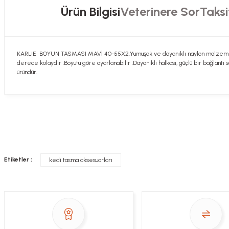
Ürün Bilgisi
Veterinere Sor
Taksi
KARLIE BOYUN TASMASI MAVİ 40-55X2.Yumuşak ve dayanıklı naylon malzemeden
derece kolaydır .Boyutu göre ayarlanabilir .Dayanıklı halkası, güçlü bir bağlant
üründür.
Hızlı davranış , taze mama teşekkür ediyorum
Sorularınızı buradan sorabilirsiniz. Veteriner 
Alla Sakaoğlu | 27/08/2025
her sey harika, tesekkurler
Soru
Etiketler :
kedi tasma aksesuarları
E... T... | 05/05/2025
gönül rahatlığıyla alışveriş yapabilirsiniz
Sezen Çakır | 03/05/2025