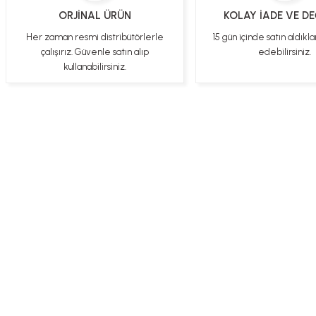
ORJİNAL ÜRÜN
KOLAY İADE VE D
Gercekten paketleme ve kargo hizi cok iyiydi hediyeniz icin cok tesekkur
ederim
Her zaman resmi distribütörlerle
15 gün içinde satın aldıkla
çalışırız. Güvenle satın alıp
edebilirsiniz.
YİGİDİM İNAK | 03/04/2025
kullanabilirsiniz.
İşlerinde başarılılar, çok memnunum. Kaliteli orijinal ürünler
B... N... | 19/03/2025
Çok hızlı bir şekilde tarafıma gönderildi Ürün paketleme çok güzeldi
Hediye için de Ayriyeten Teşekkür ederim fiyatta gayet uygun
Ulviye tosun | 08/02/2025
Üye Ol
İletişim
İade & İptal Koşul
Orijinal ürün gönderdiğine inandığım bir firma ve kargoları ile yakından
ilgileniyorlar.
B... A... | 07/02/2025
Ürünüm sorunsuz bir hasarsız bir şekilde elime ulaştı teşekkürler