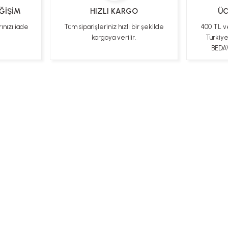
EĞİŞİM
HIZLI KARGO
ÜC
rınızı iade
Tüm siparişleriniz hızlı bir şekilde
400 TL v
kargoya verilir.
Türkiy
BEDAV
ları
Kişisel Veriler Politikası
Hakkımızda
Mesafeli Satı
Bizi Takip Edin