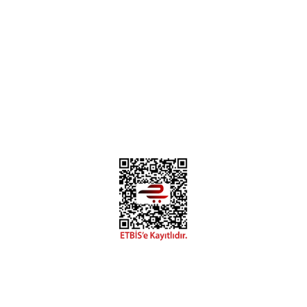
Instagram
Facebook
Diğer yorumları göster
Copyright 2018 miyavv.com BFS A.Ş Kuruluşudur
 Kredi Kartı Bilgileriniz 256bit SSL Sertifikası ile korunmakta