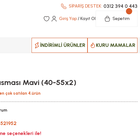
0312 394 0 443
SİPARİŞ DESTEK:
Giriş Yap
/ Kayıt Ol
Sepetim
İNDİRİMLİ ÜRÜNLER
KURU MAMALAR
 Tasması Mavi (40-55x2)
en çok satılan 4.ürün
orum
521952
e seçenekleri ile!