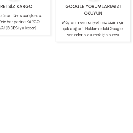
RETSİZ KARGO
GOOGLE YORUMLARIMIZI
OKUYUN
e üzeri tüm siparişlerde,
e’nin her yerine KARGO
Müşteri memnuniyetimiz bizim için
A! (18 DESİ ye kadar)
çok değerli! Hakkımızdaki Google
yorumlarını okumak için burayı
tıklayabilirsiniz
ş Sözleşmesi
Gizlilik ve Güvenlik