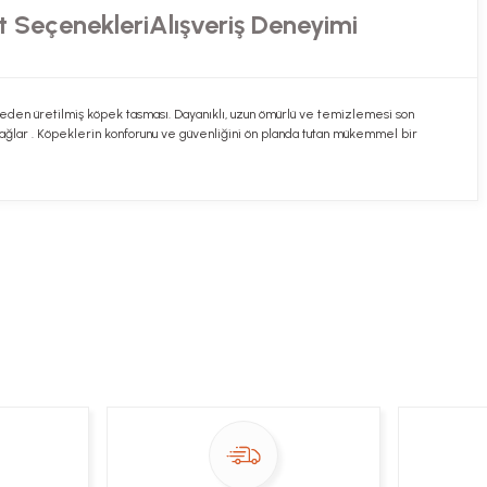
t Seçenekleri
Alışveriş Deneyimi
 üretilmiş köpek tasması. Dayanıklı, uzun ömürlü ve temizlemesi son
ı sağlar . Köpeklerin konforunu ve güvenliğini ön planda tutan mükemmel bir
ekibimiz en kısa sürede sorunuzu yanıtlayacaktır
 Sor