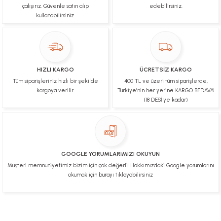
çalışırız. Güvenle satın alıp
edebilirsiniz.
kullanabilirsiniz.
Çok hızlı bir şekilde tarafıma gönderildi Ürün
paketleme çok güzeldi Hediye için de Ayriyeten
Teşekkür ederim fiyatta gayet uygun
Ulviye tosun | 08/02/2025
HIZLI KARGO
ÜCRETSİZ KARGO
Orijinal ürün gönderdiğine inandığım bir firma ve
Tüm siparişleriniz hızlı bir şekilde
400 TL ve üzeri tüm siparişlerde,
kargoları ile yakından ilgileniyorlar.
kargoya verilir.
Türkiye’nin her yerine KARGO BEDAVA!
B... A... | 07/02/2025
(18 DESİ ye kadar)
Ürünüm sorunsuz bir hasarsız bir şekilde elime
ulaştı teşekkürler
U... t... | 04/02/2025
GOOGLE YORUMLARIMIZI OKUYUN
Müşteri memnuniyetimiz bizim için çok değerli! Hakkımızdaki Google yorumlarını
Mükemmel
okumak için burayı tıklayabilirsiniz
Hafize Eldemir | 24/01/2025
Mükemmel