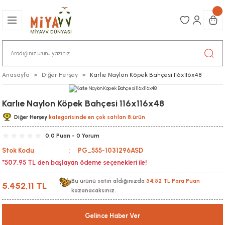
Anasayfa
Diğer Herşey
Karlıe Naylon Köpek Bahçesi 116x116x48
Karlıe Naylon Köpek Bahçesi 116x116x48
Diğer Herşey
kategorisinde en çok satılan 8.ürün
0.0 Puan - 0 Yorum
Stok Kodu
PG_555-1031296ASD
*507,95 TL den başlayan ödeme seçenekleri ile!
Bu ürünü satın aldığınızda
54,52 TL Para Puan
5.452,11 TL
kazanacaksınız.
Gelince Haber Ver