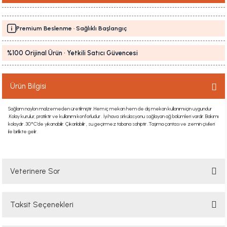
Premium Beslenme · Sağlıklı Başlangıç
%100 Orijinal Ürün · Yetkili Satıcı Güvencesi
Ürün Bilgisi
Sağlam naylon malzemeden üretilmiştir .Hem iç mekan hem de dış mekan kullanımı için uygundur
.Kolay kurulur, pratiktir ve kullanımı konforludur . İyi hava sirkülasyonu sağlayan ağ bölümleri vardır. Bakımı
kolaydır .30°C’de yıkanabilir. Çıkarılabilir , su geçirmez tabana sahiptir .Taşıma çantası ve zemin çivileri
ile birlikte gelir.
Veterinere Sor
Taksit Seçenekleri
Sorularınızı buradan sorabilirsiniz. Veteriner ekibimiz en kısa sürede
sorunuzu yanıtlayacaktır