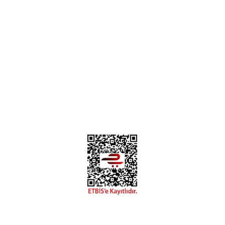
H... B... | 24/01/2025
Üye Ol
İletişim
İade & İptal Koşulları
Kişisel Veriler Politikası
Hakkımızda
Mesafeli Satış Sözleşmesi
Gizlilik ve Güvenlik
Deneyimini Paylaş
Diğer yorumları göster
0312 394 0 443
Bizi Takip Edin
Instagram
Facebook
Copyright 2018 miyavv.com BFS A.Ş Kuruluşudur