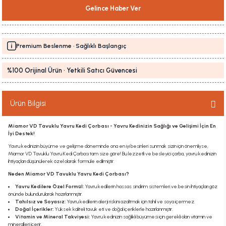
Gelince Haber Ver
Premium Beslenme · Sağlıklı Başlangıç
%100 Orijinal Ürün · Yetkili Satıcı Güvencesi
Ürün Bilgisi
Miamor VD Tavuklu Yavru Kedi Çorbası - Yavru Kedinizin Sağlığı ve Gelişimi İçin En
İyi Destek!
Yavru kedinizin büyüme ve gelişme döneminde ona en iyi besinleri sunmak sizin için önemliyse,
Miamor VD Tavuklu Yavru Kedi Çorbası tam size göre! Bu lezzetli ve besleyici çorba, yavru kedinizin
ihtiyaçları düşünülerek özel olarak formüle edilmiştir.
Neden Miamor VD Tavuklu Yavru Kedi Çorbası?
Yavru Kedilere Özel Formül:
Yavru kedilerin hassas sindirim sistemleri ve besin ihtiyaçları göz
önünde bulundurularak hazırlanmıştır.
Tahılsız ve Soyasız:
Yavru kedilerin alerji riskini azaltmak için tahıl ve soya içermez.
Doğal İçerikler:
Yüksek kaliteli tavuk eti ve doğal içeriklerle hazırlanmıştır.
Vitamin ve Mineral Takviyesi:
Yavru kedinizin sağlıklı büyümesi için gerekli olan vitamin ve
mineralleri içerir.