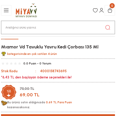
0
Mıamor Vd Tavuklu Yavru Kedi Çorbası 135 Ml
kategorisinde en çok satılan 4.ürün
0.0 Puan - 0 Yorum
Stok Kodu
4000158743695
*6,43 TL den başlayan ödeme seçenekleri ile!
75,00 TL
%8
69,00 TL
Bu ürünü satın aldığınızda
0,69 TL Para Puan
kazanacaksınız.