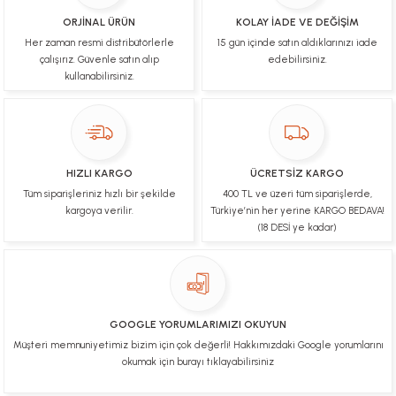
B... N... | 19/03/2025
ORJİNAL ÜRÜN
KOLAY İADE VE DEĞİŞİM
Her zaman resmi distribütörlerle
15 gün içinde satın aldıklarınızı iade
Çok hızlı bir şekilde tarafıma gönderildi Ürün
paketleme çok güzeldi Hediye için de Ayriyeten
çalışırız. Güvenle satın alıp
edebilirsiniz.
Teşekkür ederim fiyatta gayet uygun
kullanabilirsiniz.
Ulviye tosun | 08/02/2025
Orijinal ürün gönderdiğine inandığım bir firma ve
kargoları ile yakından ilgileniyorlar.
HIZLI KARGO
ÜCRETSİZ KARGO
B... A... | 07/02/2025
Tüm siparişleriniz hızlı bir şekilde
400 TL ve üzeri tüm siparişlerde,
kargoya verilir.
Türkiye’nin her yerine KARGO BEDAVA!
Ürünüm sorunsuz bir hasarsız bir şekilde elime
(18 DESİ ye kadar)
ulaştı teşekkürler
U... t... | 04/02/2025
Mükemmel
GOOGLE YORUMLARIMIZI OKUYUN
Hafize Eldemir | 24/01/2025
Müşteri memnuniyetimiz bizim için çok değerli! Hakkımızdaki Google yorumlarını
okumak için burayı tıklayabilirsiniz
Mükemmel