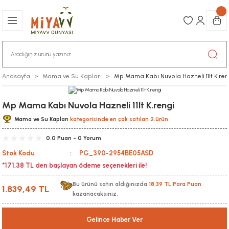
Anasayfa
Mama ve Su Kapları
Mp Mama Kabı Nuvola Hazneli 11lt K.ren
Mp Mama Kabı Nuvola Hazneli 11lt K.rengi
Mama ve Su Kapları
kategorisinde en çok satılan 2.ürün
0.0 Puan - 0 Yorum
Stok Kodu
PG_390-2954BE05ASD
*171,38 TL den başlayan ödeme seçenekleri ile!
Bu ürünü satın aldığınızda
18,39 TL Para Puan
1.839,49 TL
kazanacaksınız.
Gelince Haber Ver