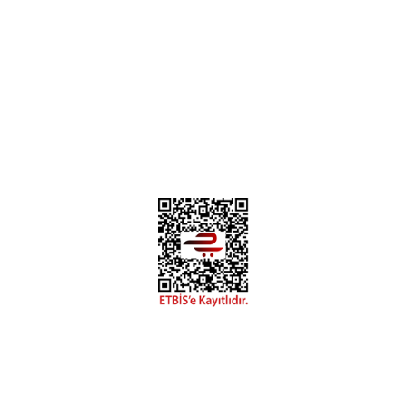
Deneyimini Paylaş
Diğer yorumları göster
0312 394 0 443
Bizi Takip Edin
Instagram
Facebook
Copyright 2018 miyavv.com BFS A.Ş Kuruluşudur
Tüm Kredi Kartı Bilgileriniz 256bit SSL Sertifikası ile korunmaktadır.