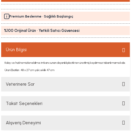
Premium Beslenme · Sağlıklı Başlangıç
%100 Orijinal Ürün · Yetkili Satıcı Güvencesi
Ürün Bilgisi
Kolay ve hızlı temizlenebilme imkanı sunan dayanıklı plastikten üretilmiş kaydırmaz tabanlı mama kabı.
Ürün Ebatları : 48 x 27 cm yükseklik 47 cm
Veterinere Sor
Taksit Seçenekleri
Sorularınızı buradan sorabilirsiniz. Veteriner ekibimiz en kısa sürede
sorunuzu yanıtlayacaktır
Alışveriş Deneyimi
Soru Sor