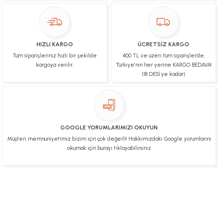
paketleme çok güzeldi Hediye için de Ayriyeten
Teşekkür ederim fiyatta gayet uygun
Ulviye tosun | 08/02/2025
HIZLI KARGO
ÜCRETSİZ KARGO
Orijinal ürün gönderdiğine inandığım bir firma ve
Tüm siparişleriniz hızlı bir şekilde
400 TL ve üzeri tüm siparişlerde,
kargoları ile yakından ilgileniyorlar.
kargoya verilir.
Türkiye’nin her yerine KARGO BEDAVA!
B... A... | 07/02/2025
(18 DESİ ye kadar)
Ürünüm sorunsuz bir hasarsız bir şekilde elime
ulaştı teşekkürler
U... t... | 04/02/2025
GOOGLE YORUMLARIMIZI OKUYUN
Müşteri memnuniyetimiz bizim için çok değerli! Hakkımızdaki Google yorumlarını
Mükemmel
okumak için burayı tıklayabilirsiniz
Hafize Eldemir | 24/01/2025
Mükemmel
H... B... | 24/01/2025
Üye Ol
İletişim
İade & İptal Koşulları
Kişisel Veriler Politikası
Hakkımızda
Mesafeli Satış Sözleşmesi
Gizlilik ve Güvenlik