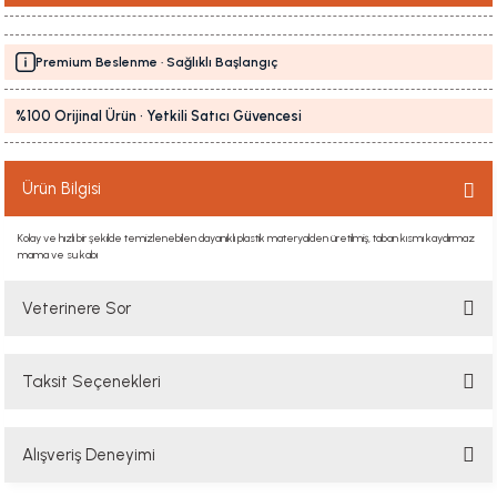
Premium Beslenme · Sağlıklı Başlangıç
%100 Orijinal Ürün · Yetkili Satıcı Güvencesi
Ürün Bilgisi
Kolay ve hızlı bir şekilde temizlenebilen dayanıklı plastik materyalden üretilmiş, taban kısmı kaydırmaz
mama ve su kabı
Veterinere Sor
Taksit Seçenekleri
Sorularınızı buradan sorabilirsiniz. Veteriner ekibimiz en kısa sürede
sorunuzu yanıtlayacaktır
Alışveriş Deneyimi
Soru Sor