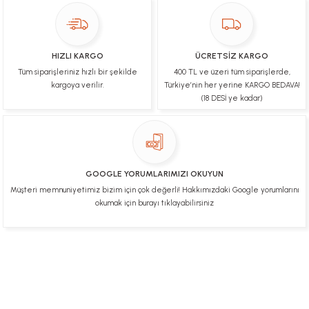
Teşekkür ederim fiyatta gayet uygun
Ulviye tosun | 08/02/2025
HIZLI KARGO
ÜCRETSİZ KARGO
Orijinal ürün gönderdiğine inandığım bir firma ve
Tüm siparişleriniz hızlı bir şekilde
400 TL ve üzeri tüm siparişlerde,
kargoları ile yakından ilgileniyorlar.
kargoya verilir.
Türkiye’nin her yerine KARGO BEDAVA!
B... A... | 07/02/2025
(18 DESİ ye kadar)
Ürünüm sorunsuz bir hasarsız bir şekilde elime
ulaştı teşekkürler
U... t... | 04/02/2025
GOOGLE YORUMLARIMIZI OKUYUN
Müşteri memnuniyetimiz bizim için çok değerli! Hakkımızdaki Google yorumlarını
Mükemmel
okumak için burayı tıklayabilirsiniz
Hafize Eldemir | 24/01/2025
Mükemmel
H... B... | 24/01/2025
Üye Ol
İletişim
İade & İptal Koşulları
Kişisel Veriler Politikası
Hakkımızda
Mesafeli Satış Sözleşmesi
Gizlilik ve Güvenlik