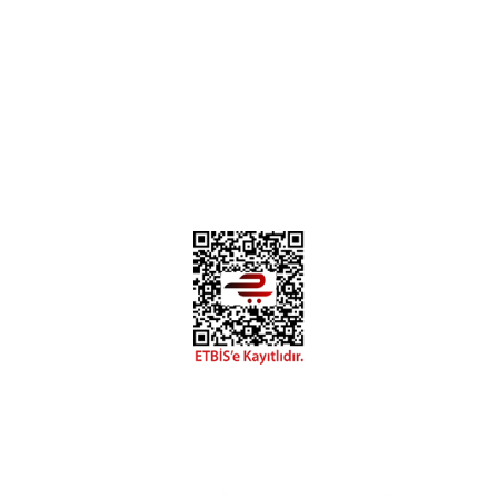
Deneyimini Paylaş
Diğer yorumları göster
0312 394 0 443
Bizi Takip Edin
Instagram
Facebook
Copyright 2018 miyavv.com BFS A.Ş Kuruluşudur
Tüm Kredi Kartı Bilgileriniz 256bit SSL Sertifikası ile korunmaktadır.