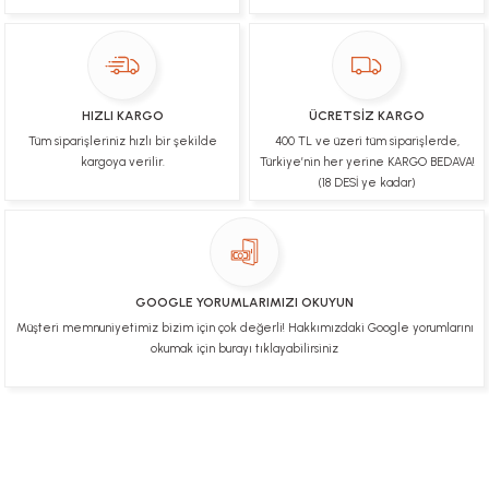
Çok hızlı bir şekilde tarafıma gönderildi Ürün
paketleme çok güzeldi Hediye için de Ayriyeten
Teşekkür ederim fiyatta gayet uygun
Ulviye tosun | 08/02/2025
HIZLI KARGO
ÜCRETSİZ KARGO
Orijinal ürün gönderdiğine inandığım bir firma ve
Tüm siparişleriniz hızlı bir şekilde
400 TL ve üzeri tüm siparişlerde,
kargoları ile yakından ilgileniyorlar.
kargoya verilir.
Türkiye’nin her yerine KARGO BEDAVA!
B... A... | 07/02/2025
(18 DESİ ye kadar)
Ürünüm sorunsuz bir hasarsız bir şekilde elime
ulaştı teşekkürler
U... t... | 04/02/2025
GOOGLE YORUMLARIMIZI OKUYUN
Müşteri memnuniyetimiz bizim için çok değerli! Hakkımızdaki Google yorumlarını
Mükemmel
okumak için burayı tıklayabilirsiniz
Hafize Eldemir | 24/01/2025
Mükemmel
H... B... | 24/01/2025
Üye Ol
İletişim
İade & İptal Koşulları
Kişisel Veriler Politikası
Hakkımızda
Mesafeli Satış Sözleşmesi
Gizlilik ve Güvenlik