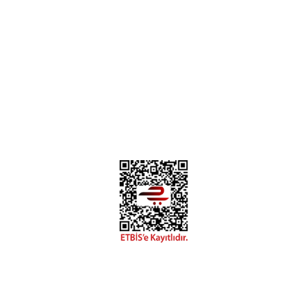
Deneyimini Paylaş
Diğer yorumları göster
0312 394 0 443
Bizi Takip Edin
Instagram
Facebook
Copyright 2018 miyavv.com BFS A.Ş Kuruluşudur
Tüm Kredi Kartı Bilgileriniz 256bit SSL Sertifikası ile korunmaktadır.