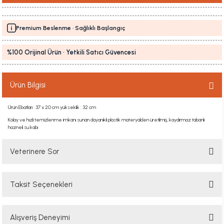
Premium Beslenme · Sağlıklı Başlangıç
%100 Orijinal Ürün · Yetkili Satıcı Güvencesi
Ürün Bilgisi
Ürün Ebatları : 37 x 20 cm yükseklik : 32 cm
Kolay ve hızlı temizlenme imkanı sunan dayanıklı plastik materyalden üretilmiş, kaydırmaz tabanlı
hazneli su kabı
Veterinere Sor
Taksit Seçenekleri
Sorularınızı buradan sorabilirsiniz. Veteriner ekibimiz en kısa sürede
sorunuzu yanıtlayacaktır
Alışveriş Deneyimi